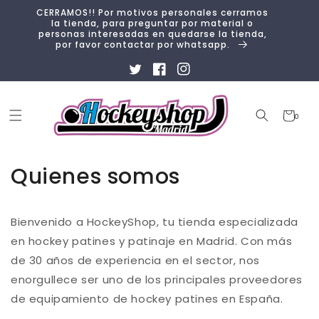
Ir
CERRAMOS!! Por motivos personales cerramos
directamente
la tienda, para preguntar por material o
al contenido
personas interesadas en quedarse la tienda,
por favor contactar por whatsapp.
Twitter
Facebook
Instagram
Carrito
0
0
artículos
Quienes somos
Bienvenido a HockeyShop, tu tienda especializada
en hockey patines y patinaje en Madrid. Con más
de 30 años de experiencia en el sector, nos
enorgullece ser uno de los principales proveedores
de equipamiento de hockey patines en España.