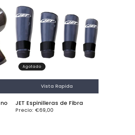
Agotado
Vista Rapida
ono
JET Espinilleras de Fibra
Precio
Precio:
€69,00
habitual