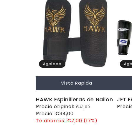
Agotado
Ago
Vista Rapida
HAWK Espinilleras de Nailon
JET E
Precio
Precio original:
Preci
Preci
€41,00
habitual
Precio
Precio:
€34,00
habit
de
Te ahorras:
€7,00 (17%)
venta