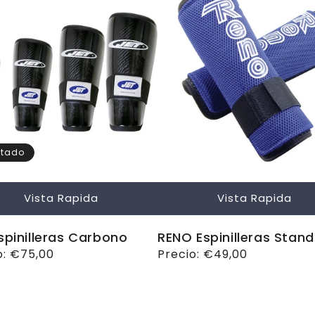
tado
Vista Rapida
Vista Rapida
spinilleras Carbono
RENO Espinilleras Stan
o
o:
€75,00
Precio
Precio:
€49,00
ual
habitual