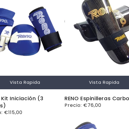
Vista Rapida
Vista Rapida
Kit Iniciación (3
RENO Espinilleras Carb
s)
Precio
Precio:
€76,00
habitual
o
o:
€115,00
ual