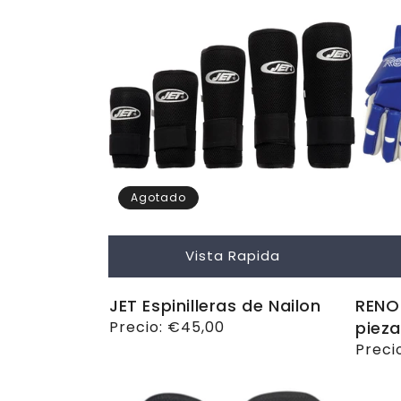
Agotado
Vista Rapida
JET Espinilleras de Nailon
RENO 
Precio
Precio:
€45,00
pieza
habitual
Preci
Preci
habit