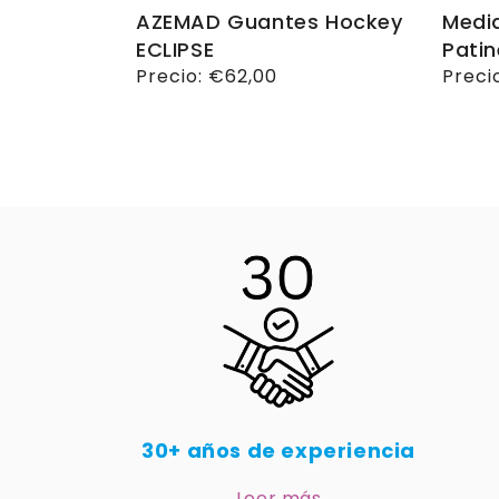
AZEMAD Guantes Hockey
Media
ECLIPSE
Patin
Precio
Precio:
€62,00
Preci
Preci
habitual
habit
30+ años de experiencia
Leer más