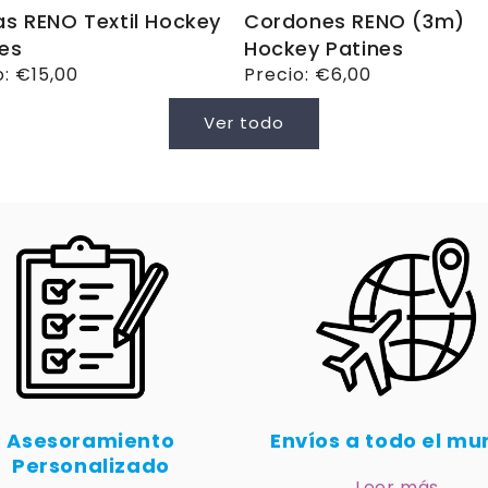
s RENO Textil Hockey
Cordones RENO (3m)
es
Hockey Patines
o
o:
€15,00
Precio
Precio:
€6,00
ual
habitual
Ver todo
Asesoramiento
Envíos a todo el m
Personalizado
Leer más