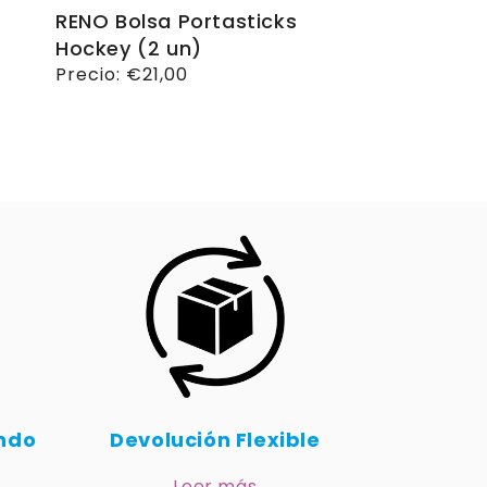
RENO Bolsa Portasticks
Hockey (2 un)
Precio
Precio:
€21,00
habitual
undo
Devolución Flexible
Leer más