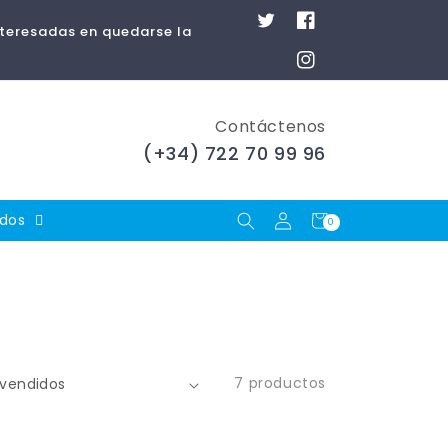
Twitter
Facebook
nteresadas en quedarse la
Instagram
Contáctenos
(+34) 722 70 99 96
Iniciar
Carrito
ados
0
0
artículos
sesión
7 productos