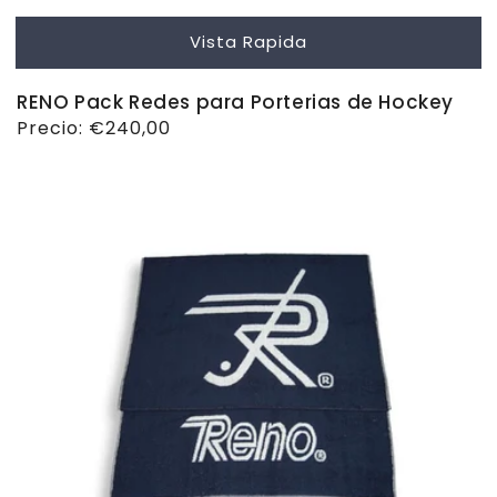
Vista Rapida
RENO Pack Redes para Porterias de Hockey
Precio
Precio:
€240,00
habitual