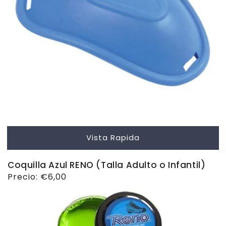
Vista Rapida
Coquilla Azul RENO (Talla Adulto o Infantil)
Precio
Precio:
€6,00
habitual