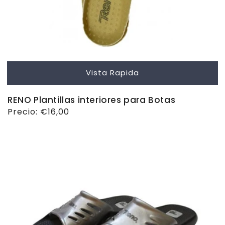
Vista Rapida
RENO Plantillas interiores para Botas
Precio
Precio:
€16,00
habitual