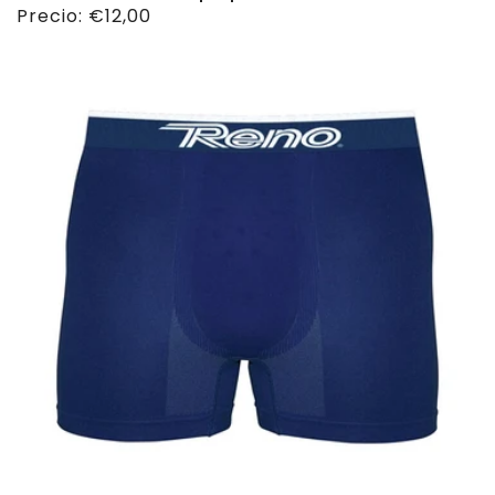
Precio
Precio:
€12,00
habitual