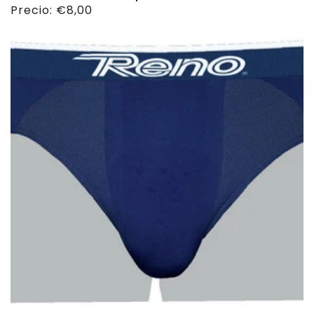
Precio
Precio:
€8,00
habitual