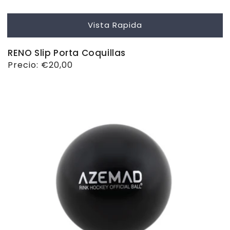
Vista Rapida
RENO Slip Porta Coquillas
Precio
Precio:
€20,00
habitual