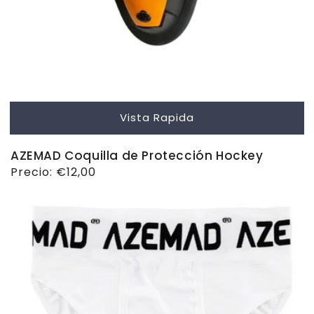
Vista Rapida
AZEMAD Coquilla de Protección Hockey
Precio
Precio:
€12,00
habitual