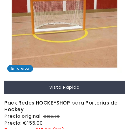
En oferta
Vista Rapida
Pack Redes HOCKEYSHOP para Porterias de
Hockey
Precio
Precio original:
€165,00
habitual
Precio
Precio:
€155,00