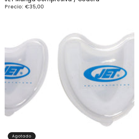
Precio
Precio:
€35,00
habitual
Agotado