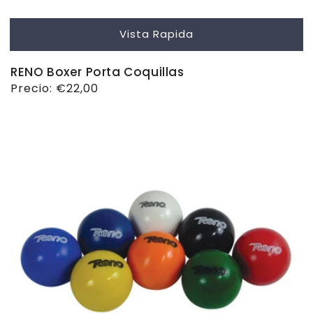
Vista Rapida
RENO Boxer Porta Coquillas
Precio
Precio:
€22,00
habitual