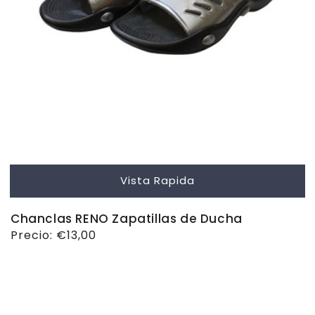
Vista Rapida
Chanclas RENO Zapatillas de Ducha
Precio
Precio:
€13,00
habitual