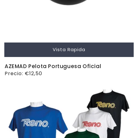
Vista Rapida
AZEMAD Pelota Portuguesa Oficial
Precio
Precio:
€12,50
habitual