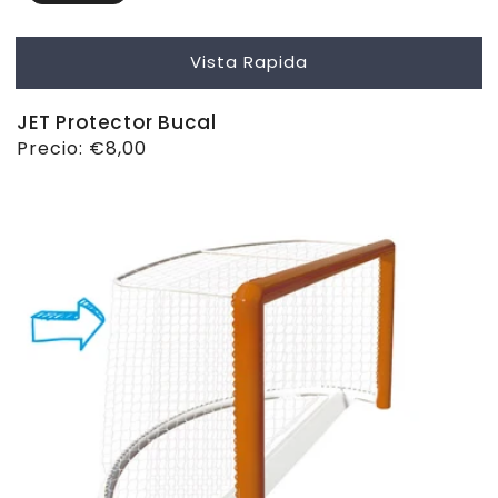
Vista Rapida
JET Protector Bucal
Precio
Precio:
€8,00
habitual