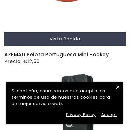
Vista Rapida
AZEMAD Pelota Portuguesa Mini Hockey
Precio
Precio:
€12,50
habitual
×
Si continúa, asumiremos que acepta los
terminos de uso de nuestras cookies para
un mejor servicio web.
Privacy Policy
Accept