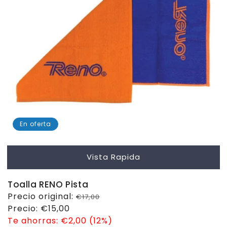
En oferta
Vista Rapida
Toalla RENO Pista
Precio
Precio original:
€17,00
habitual
Precio
Precio:
€15,00
de
Te ahorras:
€2,00 (12%)