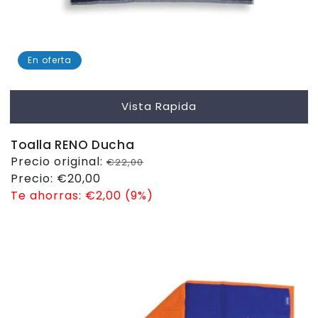
En oferta
Vista Rapida
Toalla RENO Ducha
Precio
Precio original:
€22,00
habitual
Precio
Precio:
€20,00
de
Te ahorras:
€2,00 (9%)
venta