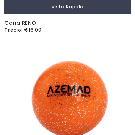
Vista Rapida
Gorra RENO
Precio
Precio:
€16,00
habitual