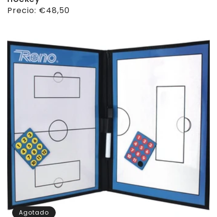
Precio
Precio:
€48,50
habitual
Agotado