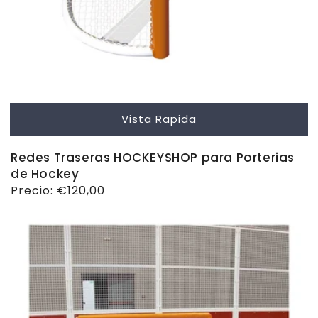
Vista Rapida
Redes Traseras HOCKEYSHOP para Porterias
de Hockey
Precio
Precio:
€120,00
habitual