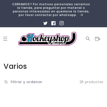
Ir
CERRAMOS!! Por motivos personales cerramos
directamente
la tienda, para preguntar por material o
al contenido
personas interesadas en quedarse la tienda,
por favor contactar por whatsapp.
Twitter
Facebook
Instagram
Carrito
0
0
artículos
Colección:
Varios
Filtrar y ordenar
26 productos