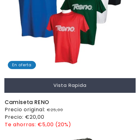
En oferta
Vista Rapida
Camiseta RENO
Precio
Precio original:
€25,00
habitual
Precio
Precio:
€20,00
de
Te ahorras:
€5,00 (20%)
venta