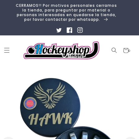
Ir
CERRAMOS!! Por motivos personales cerramos
directamente
la tienda, para preguntar por material o
al contenido
personas interesadas en quedarse la tienda,
por favor contactar por whatsapp.
Twitter
Facebook
Instagram
Carrito
0
0
artículos
Ir
directamente
a la
información
del producto