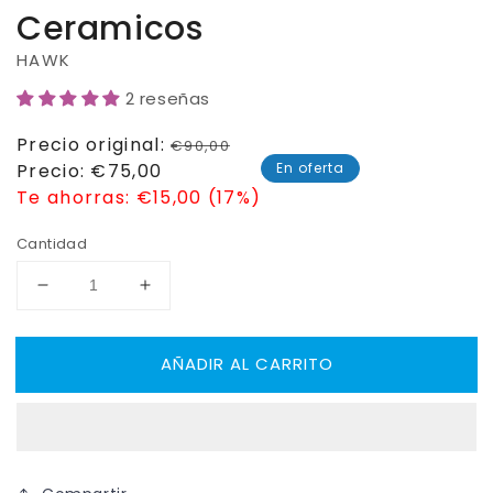
Ceramicos
HAWK
2 reseñas
Precio
Precio original:
€90,00
habitual
Precio
Precio:
€75,00
En oferta
de
Te ahorras:
€15,00 (17%)
venta
Cantidad
Reducir
Aumentar
cantidad
cantidad
para
para
AÑADIR AL CARRITO
HAWK
HAWK
Rodamientos
Rodamientos
ABEC9
ABEC9
Ceramicos
Ceramicos