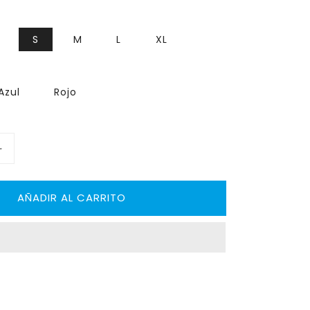
S
M
L
XL
Azul
Rojo
Aumentar
cantidad
para
AÑADIR AL CARRITO
Guantes
Hockey
HAWK