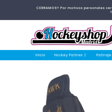
Ir
directamente
CERRAMOS!! Por motivos personales cerr
al contenido
Inicio
Hockey Patines
Patinaje
Ir
directamente
a la
información
del producto