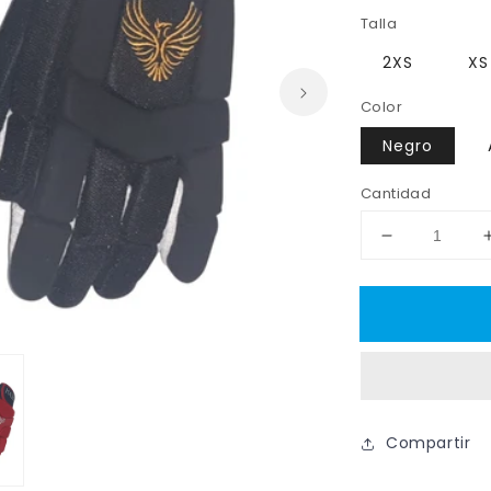
habitual
Talla
2XS
XS
Color
Negro
Cantidad
Reducir
cantidad
para
Guantes
Hockey
HAWK
Compartir