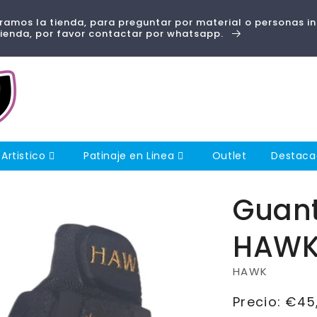
amos la tienda, para preguntar por material o personas i
tienda, por favor contactar por whatsapp.
 Artistico
Patinaje en Linea
Outlet
Destac
Guan
HAW
HAWK
Precio
Precio:
€45