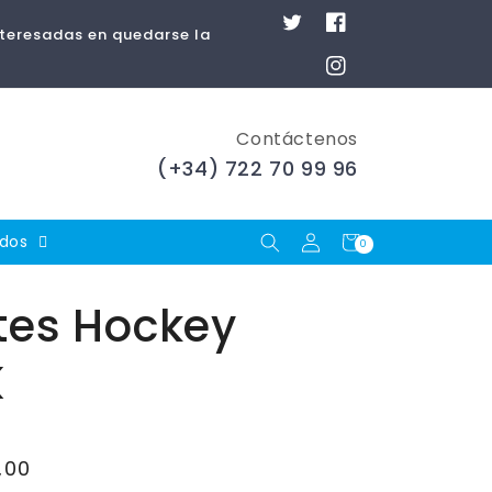
Twitter
Facebook
nteresadas en quedarse la
Instagram
Contáctenos
(+34) 722 70 99 96
Iniciar
Carrito
ados
0
0
artículos
sesión
tes Hockey
K
,00