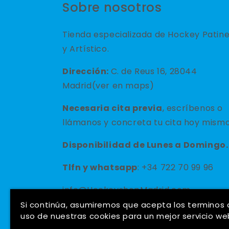
Sobre nosotros
Tienda especializada de Hockey Patin
y Artístico.
Dirección:
C. de Reus 16, 28044
Madrid(ver en maps)
Necesaria cita previa
, escríbenos o
llámanos y concreta tu cita hoy mismo
Disponibilidad de Lunes a Domingo.
Tlfn y
whatsapp
: +34 722 70 99 96
info@HockeyshopMadrid.com
Si continúa, asumiremos que acepta los terminos
uso de nuestras cookies para un mejor servicio we