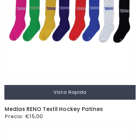
Vista Rapida
Medias RENO Textil Hockey Patines
Precio
Precio:
€15,00
habitual