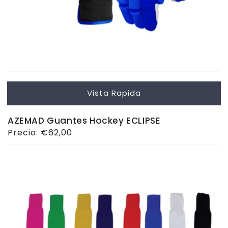
Vista Rapida
AZEMAD Guantes Hockey ECLIPSE
Precio
Precio:
€62,00
habitual