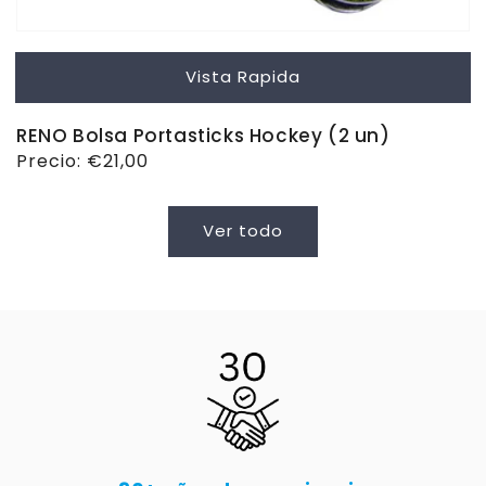
Vista Rapida
RENO Bolsa Portasticks Hockey (2 un)
Precio
Precio:
€21,00
habitual
Ver todo