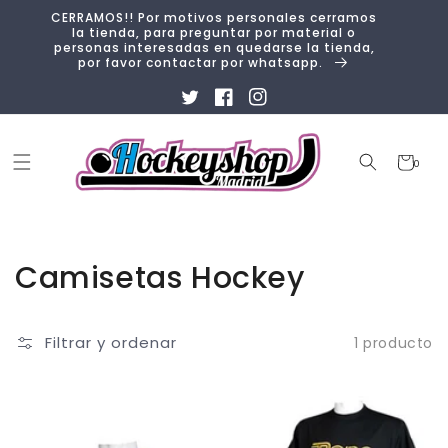
Ir
CERRAMOS!! Por motivos personales cerramos
directamente
la tienda, para preguntar por material o
al contenido
personas interesadas en quedarse la tienda,
por favor contactar por whatsapp.
Twitter
Facebook
Instagram
Carrito
0
0
artículos
Colección:
Camisetas Hockey
Filtrar y ordenar
1 producto