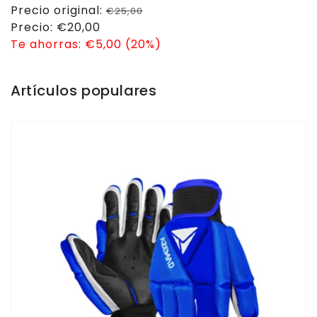
Precio
Precio original:
€25,00
habitual
Precio
Precio:
€20,00
de
Te ahorras:
€5,00 (20%)
venta
Artículos populares