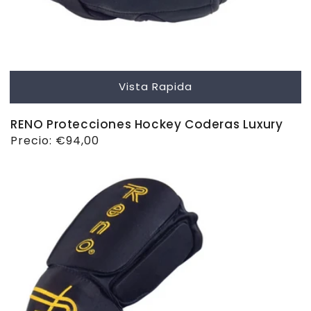
Vista Rapida
RENO Protecciones Hockey Coderas Luxury
Precio
Precio:
€94,00
habitual