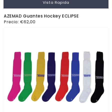
Vista Rapida
AZEMAD Guantes Hockey ECLIPSE
Precio
Precio:
€62,00
habitual