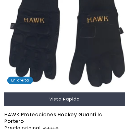
En oferta
Vista Rapida
HAWK Protecciones Hockey Guantilla
Portero
Precio
Precio original:
€40,00