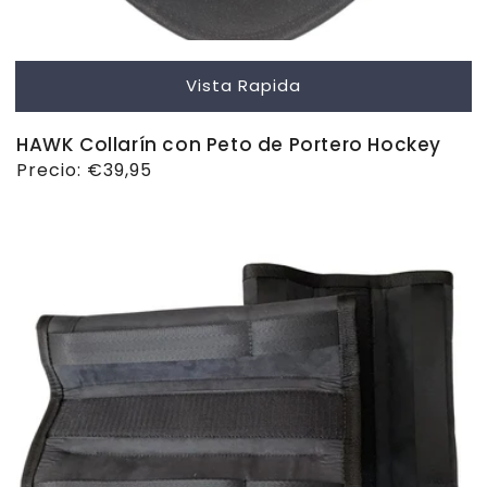
Vista Rapida
HAWK Collarín con Peto de Portero Hockey
Precio
Precio:
€39,95
habitual