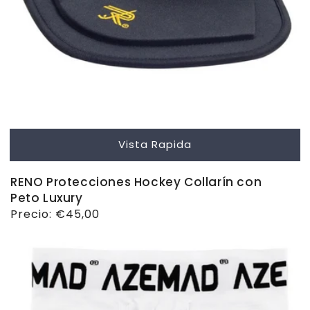
Vista Rapida
RENO Protecciones Hockey Collarín con
Peto Luxury
Precio
Precio:
€45,00
habitual