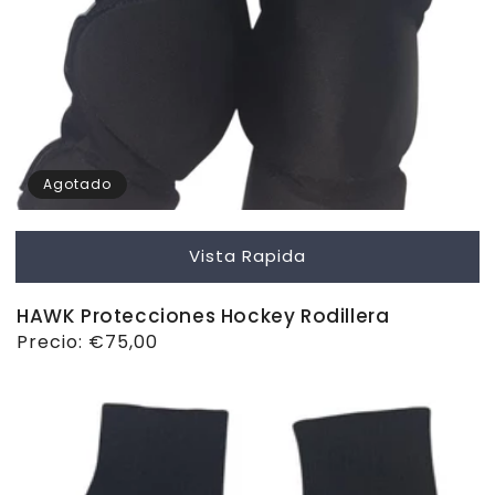
Agotado
Vista Rapida
HAWK Protecciones Hockey Rodillera
Precio
Precio:
€75,00
habitual