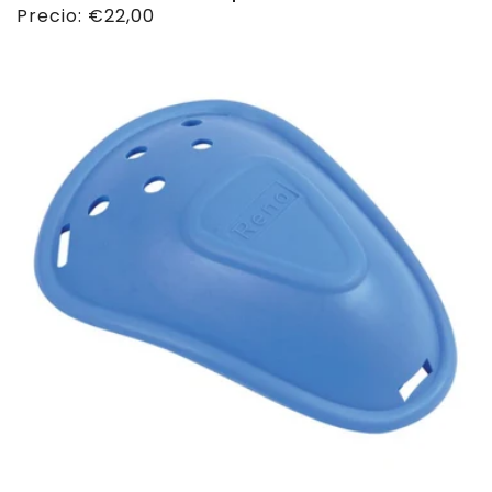
Precio
Precio:
€22,00
habitual