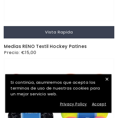
Vista Rapida
Medias RENO Textil Hockey Patines
Precio
Precio:
€15,00
habitual
×
Si continúa, asumiremos que acepta los
terminos de uso de nuestras cookies para
un mejor servicio web.
Privacy Policy
Accept