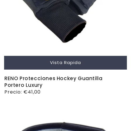
Vista Rapida
RENO Protecciones Hockey Guantilla
Portero Luxury
Precio
Precio:
€41,00
habitual