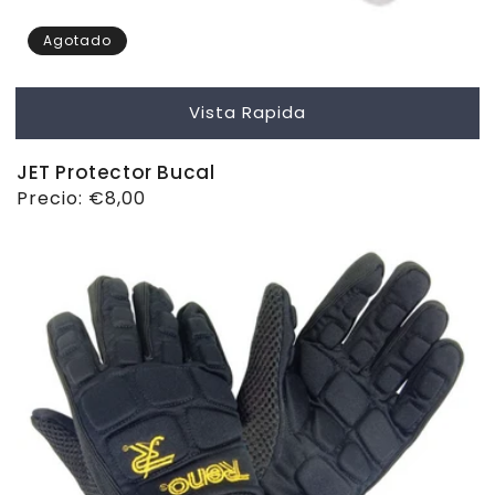
Agotado
Vista Rapida
JET Protector Bucal
Precio
Precio:
€8,00
habitual