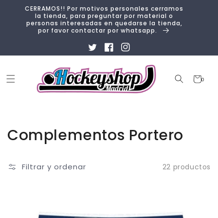
Ir
CERRAMOS!! Por motivos personales cerramos
directamente
la tienda, para preguntar por material o
al contenido
personas interesadas en quedarse la tienda,
por favor contactar por whatsapp.
Twitter
Facebook
Instagram
Carrito
0
0
artículos
Colección:
Complementos Portero
Filtrar y ordenar
22 productos