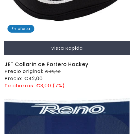
En oferta
Vista Rapida
JET Collarín de Portero Hockey
Precio
Precio original:
€45,00
habitual
Precio
Precio:
€42,00
de
Te ahorras:
€3,00 (7%)
venta