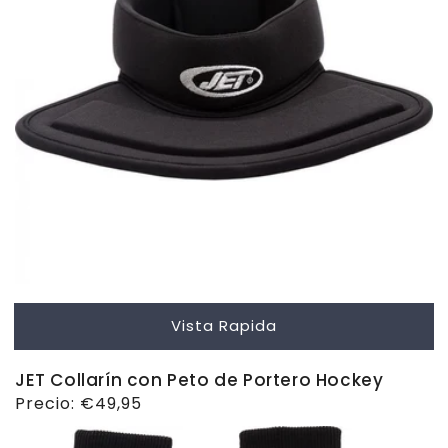
Vista Rapida
JET Collarín con Peto de Portero Hockey
Precio
Precio:
€49,95
habitual