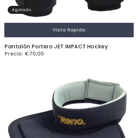
Agotado
Vista Rapida
Pantalón Portero JET IMPACT Hockey
Precio
Precio:
€70,00
habitual