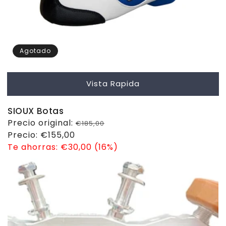
Agotado
Vista Rapida
SIOUX Botas
Precio
Precio original:
€185,00
habitual
Precio
Precio:
€155,00
de
Te ahorras:
€30,00 (16%)
venta