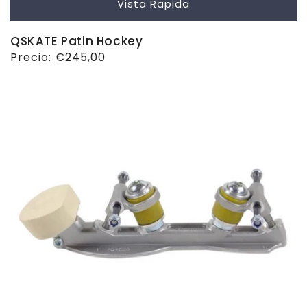
Vista Rapida
QSKATE Patin Hockey
Precio
Precio:
€245,00
habitual