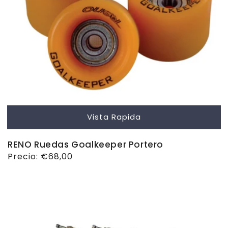
Vista Rapida
RENO Ruedas Goalkeeper Portero
Precio
Precio:
€68,00
habitual