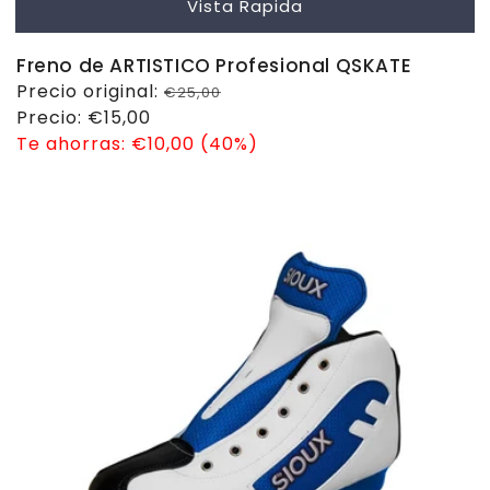
Vista Rapida
Freno de ARTISTICO Profesional QSKATE
Precio
Precio original:
€25,00
habitual
Precio
Precio:
€15,00
de
Te ahorras:
€10,00 (40%)
venta