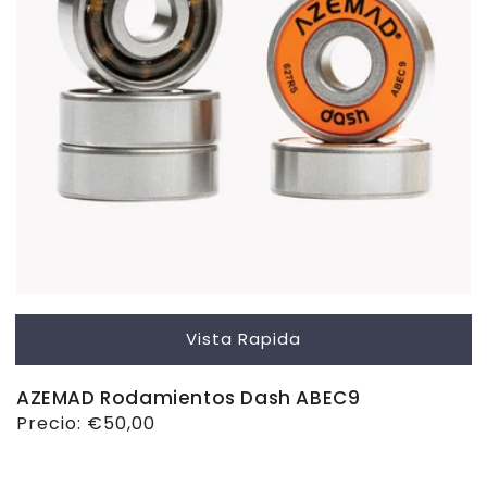
Vista Rapida
AZEMAD Rodamientos Dash ABEC9
Precio
Precio:
€50,00
habitual