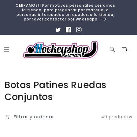
Ir
CERRAMOS!! Por motivos personales cerramos
directamente
la tienda, para preguntar por material o
al contenido
personas interesadas en quedarse la tienda,
por favor contactar por whatsapp.
Twitter
Facebook
Instagram
Carrito
0
0
artículos
Colección:
Botas Patines Ruedas
Conjuntos
Filtrar y ordenar
49 productos