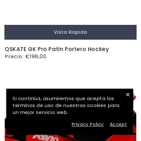
Vista Rapida
QSKATE GK Pro Patin Portero Hockey
Precio
Precio:
€198,00
habitual
×
Si continúa, asumiremos que acepta los
terminos de uso de nuestras cookies para
un mejor servicio web.
Privacy Policy
Accept