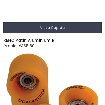
Vista Rapida
RENO Patin Aluminium R1
Precio
Precio:
€135,50
habitual