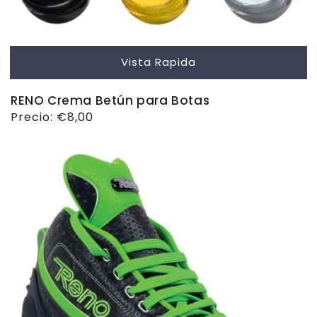
Vista Rapida
RENO Crema Betún para Botas
Precio
Precio:
€8,00
habitual