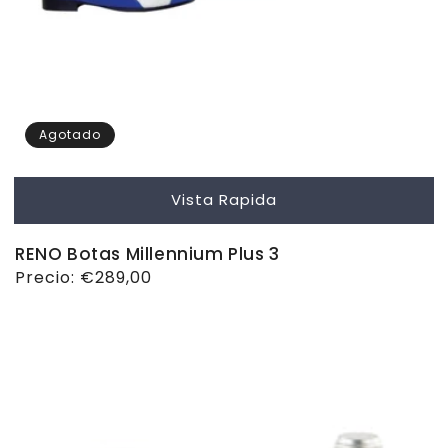
Agotado
Vista Rapida
RENO Botas Millennium Plus 3
Precio
Precio:
€289,00
habitual