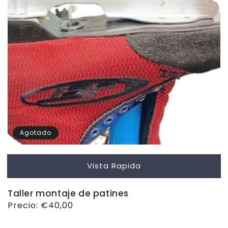
Agotado
Vista Rapida
Taller montaje de patines
Precio
Precio:
€40,00
habitual