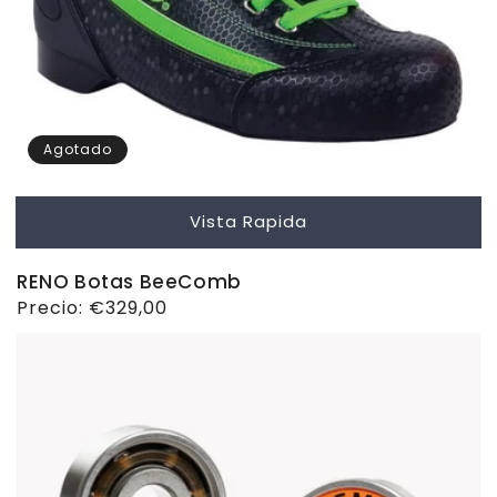
Agotado
Vista Rapida
RENO Botas BeeComb
Precio
Precio:
€329,00
habitual