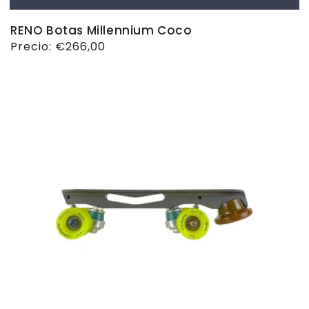
RENO Botas Millennium Coco
Precio
Precio:
€266,00
habitual