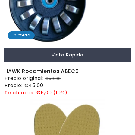
En oferta
Vista Rapida
HAWK Rodamientos ABEC9
Precio
Precio original:
€50,00
habitual
Precio
Precio:
€45,00
de
Te ahorras:
€5,00 (10%)
venta