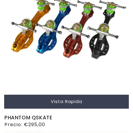
Vista Rapida
PHANTOM QSKATE
Precio
Precio:
€295,00
habitual