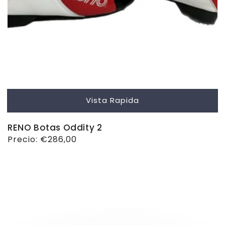
Vista Rapida
RENO Botas Oddity 2
Precio
Precio:
€286,00
habitual