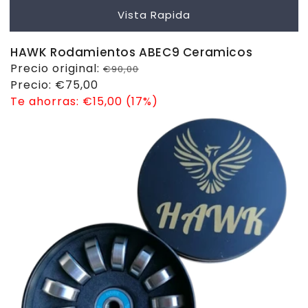
Vista Rapida
HAWK Rodamientos ABEC9 Ceramicos
Precio
Precio original:
€90,00
habitual
Precio
Precio:
€75,00
de
Te ahorras:
€15,00 (17%)
venta