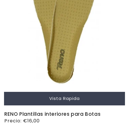
Vista Rapida
RENO Plantillas interiores para Botas
Precio
Precio:
€16,00
habitual