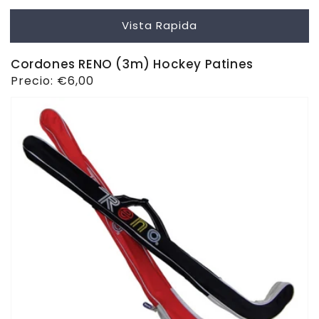
Vista Rapida
Cordones RENO (3m) Hockey Patines
Precio
Precio:
€6,00
habitual