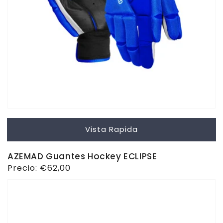
Vista Rapida
AZEMAD Guantes Hockey ECLIPSE
Precio
Precio:
€62,00
habitual