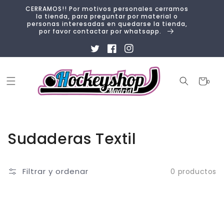
Ir
CERRAMOS!! Por motivos personales cerramos
directamente
la tienda, para preguntar por material o
al contenido
personas interesadas en quedarse la tienda,
por favor contactar por whatsapp.
Twitter
Facebook
Instagram
Carrito
0
0
artículos
Colección:
Sudaderas Textil
Filtrar y ordenar
0 productos