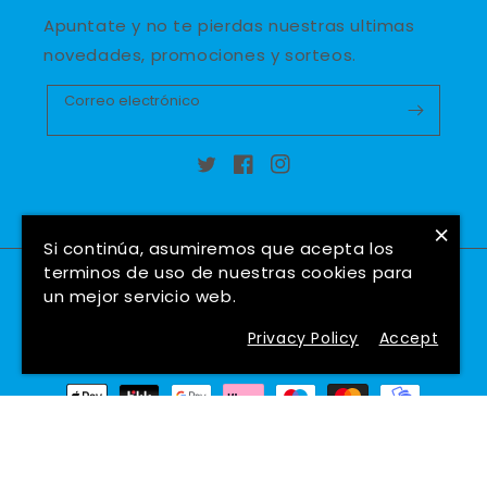
Apuntate y no te pierdas nuestras ultimas
novedades, promociones y sorteos.
Correo electrónico
Twitter
Facebook
Instagram
×
Si continúa, asumiremos que acepta los
terminos de uso de nuestras cookies para
País/región
Idioma
un mejor servicio web.
España (EUR €)
Español
Privacy Policy
Accept
Formas
de
pago
© 2026,
Hockeyshop Madrid