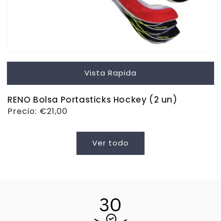
Vista Rapida
RENO Bolsa Portasticks Hockey (2 un)
Precio
Precio:
€21,00
habitual
Ver todo