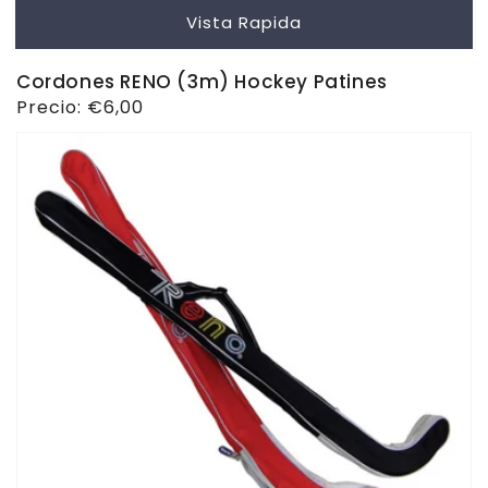
Vista Rapida
Cordones RENO (3m) Hockey Patines
Precio
Precio:
€6,00
habitual