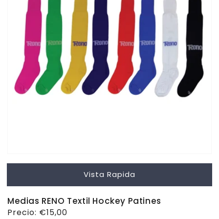
Vista Rapida
Medias RENO Textil Hockey Patines
Precio
Precio:
€15,00