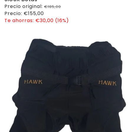
Precio
Precio original:
€185,00
habitual
Precio
Precio:
€155,00
de
Te ahorras:
€30,00 (16%)
venta