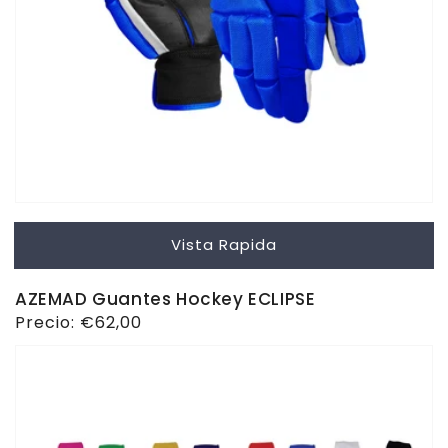
Vista Rapida
AZEMAD Guantes Hockey ECLIPSE
Precio
Precio:
€62,00
habitual