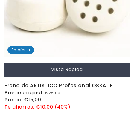
En oferta
Vista Rapida
Freno de ARTISTICO Profesional QSKATE
Precio
Precio original:
€25,00
habitual
Precio
Precio:
€15,00
de
Te ahorras:
€10,00 (40%)
venta