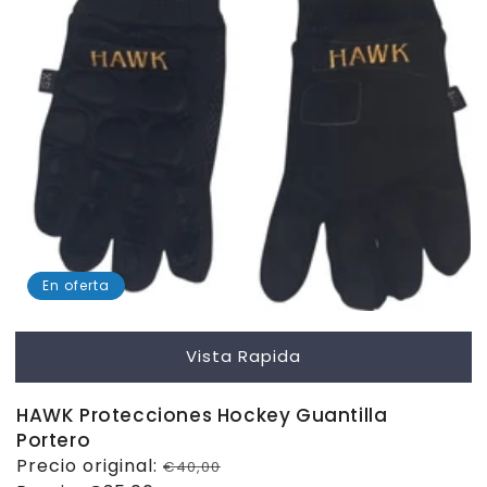
En oferta
Vista Rapida
HAWK Protecciones Hockey Guantilla
Portero
Precio
Precio original:
€40,00