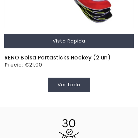
Vista Rapida
RENO Bolsa Portasticks Hockey (2 un)
Precio
Precio:
€21,00
habitual
Ver todo