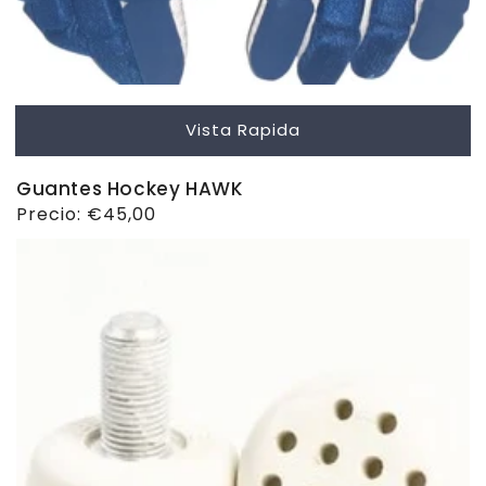
Vista Rapida
Guantes Hockey HAWK
Precio
Precio:
€45,00
habitual