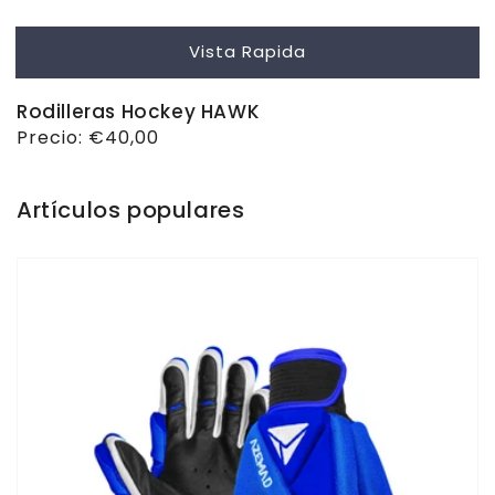
Vista Rapida
Rodilleras Hockey HAWK
Precio
Precio:
€40,00
habitual
Artículos populares