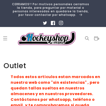
Ir
CERRAMOS!! Por motivos personales cerramos
directamente
la tienda, para preguntar por material o
al contenido
personas interesadas en quedarse la tienda,
por favor contactar por whatsapp.
Twitter
Facebook
Instagram
Carrito
0
0
artículos
Colección:
Outlet
Todos estos articulos estan marcados en
nuestra web como "sin existencias" , pero
quedan tallas sueltas en nuestros
almacenes y en nuestros proveedores.
Contáctanos por whatsapp, teléfono o
email, y te comprobaremos si queda