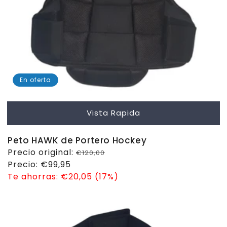
En oferta
Vista Rapida
Peto HAWK de Portero Hockey
Precio
Precio original:
€120,00
habitual
Precio
Precio:
€99,95
de
Te ahorras:
€20,05 (17%)
venta