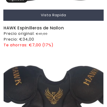
Vista Rapida
HAWK Espinilleras de Nailon
Precio
Precio original:
€41,00
habitual
Precio
Precio:
€34,00
de
Te ahorras:
€7,00 (17%)
venta