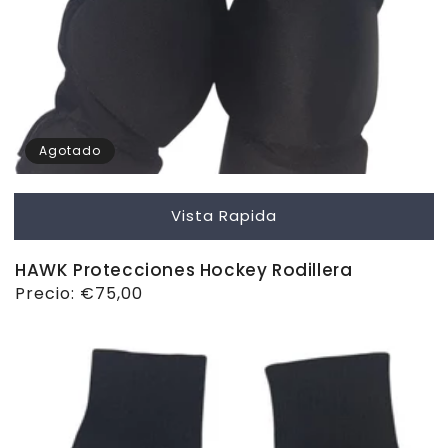
Agotado
Vista Rapida
HAWK Protecciones Hockey Rodillera
Precio
Precio:
€75,00
habitual