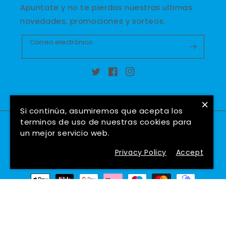
Apuntate y no te pierdas nuestras ultimas
novedades, promociones y sorteos.
Correo electrónico
Twitter
Facebook
Instagram
×
Si continúa, asumiremos que acepta los
terminos de uso de nuestras cookies para
País/región
Idioma
un mejor servicio web.
España (EUR €)
Español
Privacy Policy
Accept
Formas
de
pago
© 2026,
Hockeyshop Madrid