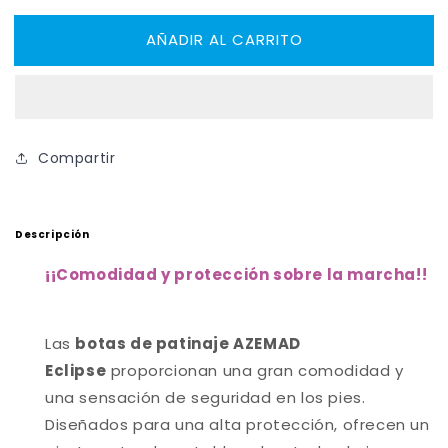
para
para
AÑADIR AL CARRITO
AZEMAD
AZEMAD
Botas
Botas
ECLIPSE
ECLIPSE
Adulto
Adulto
Compartir
Descripción
¡
¡Comodidad y protección sobre la marcha!
!
Las
botas de patinaje AZEMAD
Eclipse
proporcionan una gran comodidad y
una sensación de seguridad en los pies.
Diseñados para una alta protección, ofrecen un