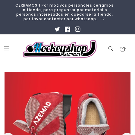
Ir
CERRAMOS!! Por motivos personales cerramos
directamente
la tienda, para preguntar por material o
al contenido
personas interesadas en quedarse la tienda,
por favor contactar por whatsapp.
Twitter
Facebook
Instagram
Carrito
0
0
artículos
Ir
directamente
a la
información
del producto