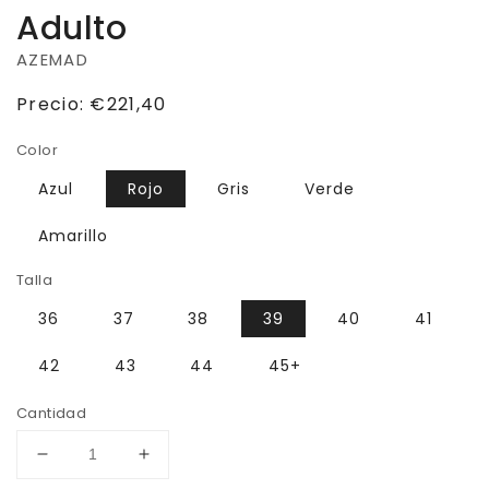
Adulto
AZEMAD
Precio
Precio:
€221,40
habitual
Color
Azul
Rojo
Gris
Verde
Amarillo
Talla
36
37
38
39
40
41
42
43
44
45+
Cantidad
Reducir
Aumentar
cantidad
cantidad