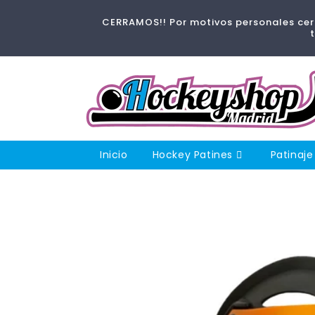
Ir
directamente
CERRAMOS!! Por motivos personales cerr
al contenido
Inicio
Hockey Patines
Patinaje
Ir
directamente
a la
información
del producto