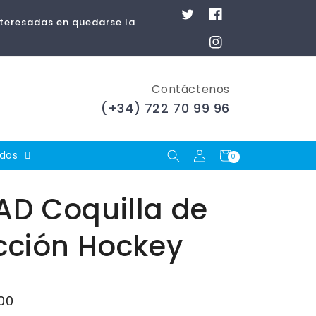
Twitter
Facebook
nteresadas en quedarse la
Instagram
Contáctenos
(+34) 722 70 99 96
Iniciar
Carrito
ados
0
0
artículos
sesión
D Coquilla de
cción Hockey
00