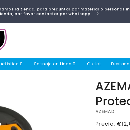
amos la tienda, para preguntar por material o personas i
tienda, por favor contactar por whatsapp.
 Artistico
Patinaje en Linea
Outlet
Destac
AZEMA
Prote
AZEMAD
Precio
Precio:
€12,