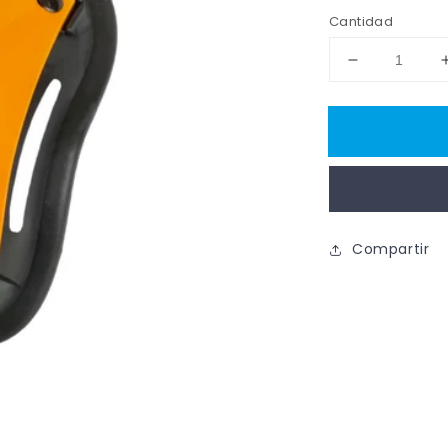
habitual
Cantidad
Reducir
cantidad
para
AZEMAD
Coquilla
de
Protección
Hockey
Compartir