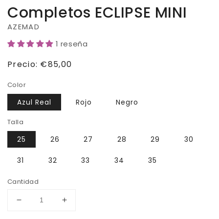
Completos ECLIPSE MINI
AZEMAD
1 reseña
Precio
Precio:
€85,00
habitual
Color
Azul Real
Rojo
Negro
Talla
25
26
27
28
29
30
31
32
33
34
35
Cantidad
Reducir
Aumentar
cantidad
cantidad