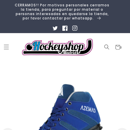
Ir
CERRAMOS!! Por motivos personales cerramos
directamente
la tienda, para preguntar por material o
al contenido
personas interesadas en quedarse la tienda,
por favor contactar por whatsapp.
Twitter
Facebook
Instagram
Carrito
0
0
artículos
Ir
directamente
a la
información
del producto