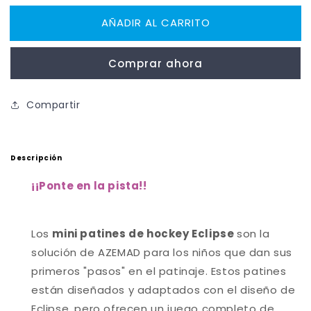
para
para
AÑADIR AL CARRITO
AZEMAD
AZEMAD
Patines
Patines
Completos
Completos
Comprar ahora
ECLIPSE
ECLIPSE
MINI
MINI
Compartir
Descripción
¡
¡Ponte en la pista!
!
Los
mini patines de hockey Eclipse
son la
solución de AZEMAD para los niños que dan sus
primeros "pasos" en el patinaje. Estos patines
están diseñados y adaptados con el diseño de
Eclipse, pero ofrecen un juego completo de