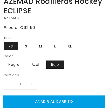
AZEMAD Rodilleras Hockey
ECLIPSE
AZEMAD
Precio
Precio:
€62,50
habitual
Talla
XS
S
M
L
XL
Color
Negro
Azul
Rojo
Cantidad
Reducir
Aumentar
cantidad
cantidad
para
para
AÑADIR AL CARRITO
AZEMAD
AZEMAD
Rodilleras
Rodilleras