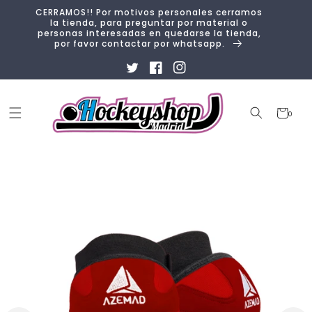
Ir
CERRAMOS!! Por motivos personales cerramos
directamente
la tienda, para preguntar por material o
al contenido
personas interesadas en quedarse la tienda,
por favor contactar por whatsapp.
Twitter
Facebook
Instagram
Carrito
0
0
artículos
Ir
directamente
a la
información
del producto