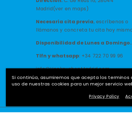
Dirección:
C. de Reus 16, 28044
Madrid(ver en maps)
Necesaria cita previa
, escríbenos o
llámanos y concreta tu cita hoy mismo
Disponibilidad de Lunes a Domingo.
Tlfn y
whatsapp
: +34 722 70 99 96
info@HockeyshopMadrid.com
Si continúa, asumiremos que acepta los terminos
uso de nuestras cookies para un mejor servicio we
Privacy Policy
Ac
País/región
Idioma