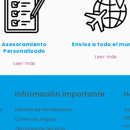
Asesoramiento
Envíos a todo el m
Personalizado
Leer más
Leer más
Información Importante
H
es
Historia de Hockeyshop
Ap
ul
Comercio Seguro
so
Terminos de Servicio