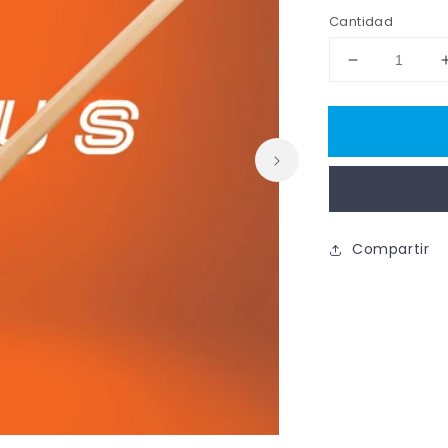
habitual
Cantidad
Reducir
cantidad
para
AZEMAD
Stick
AZ
100
PLUS
Compartir