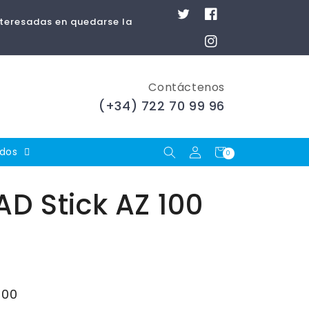
Twitter
Facebook
nteresadas en quedarse la
Instagram
Contáctenos
(+34) 722 70 99 96
Iniciar
Carrito
ados
0
0
artículos
sesión
D Stick AZ 100
,00