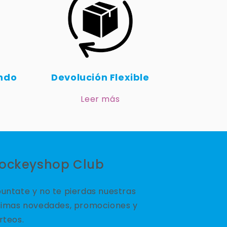
undo
Devolución Flexible
Leer más
ockeyshop Club
untate y no te pierdas nuestras
timas novedades, promociones y
rteos.