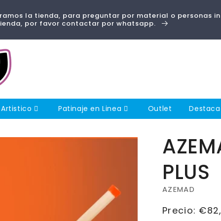
amos la tienda, para preguntar por material o personas i
tienda, por favor contactar por whatsapp.
 Artistico
Patinaje en Linea
Outlet
Destac
AZEMA
PLUS
AZEMAD
Precio
Precio:
€82