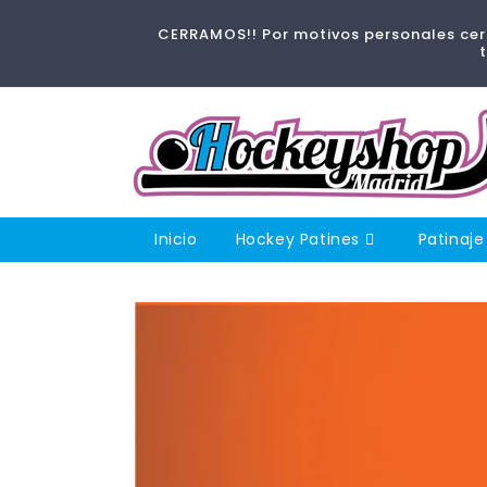
Ir
directamente
CERRAMOS!! Por motivos personales cerr
al contenido
Inicio
Hockey Patines
Patinaje
Ir
directamente
a la
información
del producto