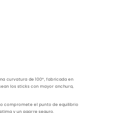
una curvatura de 100º, fabricada en
sean los sticks con mayor anchura,
no compromete el punto de equilibrio
ptima y un agarre seguro.