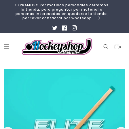
Ir
CERRAMOS!! Por motivos personales cerramos
directamente
la tienda, para preguntar por material o
al contenido
personas interesadas en quedarse la tienda,
por favor contactar por whatsapp.
Twitter
Facebook
Instagram
Carrito
0
0
artículos
Ir
directamente
a la
información
del producto