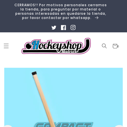
Ir
CERRAMOS!! Por motivos personales cerramos
directamente
la tienda, para preguntar por material o
al contenido
personas interesadas en quedarse la tienda,
por favor contactar por whatsapp.
Twitter
Facebook
Instagram
Carrito
0
0
artículos
Ir
directamente
a la
información
del producto