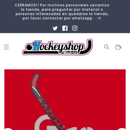
Ir
CERRAMOS!! Por motivos personales cerramos
directamente
la tienda, para preguntar por material o
al contenido
personas interesadas en quedarse la tienda,
por favor contactar por whatsapp.
Twitter
Facebook
Instagram
Carrito
0
0
artículos
Ir
directamente
a la
información
del producto