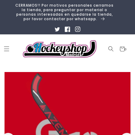
Ir
CERRAMOS!! Por motivos personales cerramos
directamente
la tienda, para preguntar por material o
al contenido
personas interesadas en quedarse la tienda,
por favor contactar por whatsapp.
Twitter
Facebook
Instagram
Carrito
0
0
artículos
Ir
directamente
a la
información
del producto