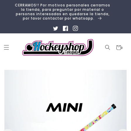
Ir
CERRAMOS!! Por motivos personales cerramos
directamente
la tienda, para preguntar por material o
al contenido
personas interesadas en quedarse la tienda,
por favor contactar por whatsapp.
Twitter
Facebook
Instagram
Carrito
0
0
artículos
Ir
directamente
a la
información
del producto