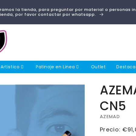
amos la tienda, para preguntar por material o personas i
tienda, por favor contactar por whatsapp.
 Artistico
Patinaje en Linea
Outlet
Destac
AZEMA
CN5
AZEMAD
Precio
Precio:
€91,