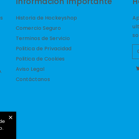
Información Importante
H
es
Historia de Hockeyshop
Ap
ul
Comercio Seguro
so
Terminos de Servicio
Politica de Privacidad
Politica de Cookies
Aviso Legal
.
T
Contáctanos
×
 de
b.