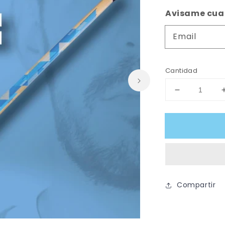
habitual
Avisame cuan
Email
Cantidad
Reducir
cantidad
para
AZEMAD
Stick
ROC
CN5
Compartir