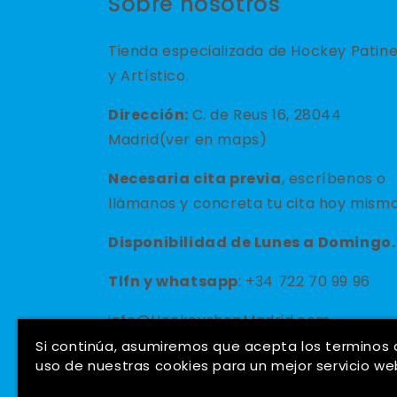
Sobre nosotros
Tienda especializada de Hockey Patin
y Artístico.
Dirección:
C. de Reus 16, 28044
Madrid(ver en maps)
Necesaria cita previa
, escríbenos o
llámanos y concreta tu cita hoy mismo
Disponibilidad de Lunes a Domingo.
Tlfn y
whatsapp
: +34 722 70 99 96
info@HockeyshopMadrid.com
Si continúa, asumiremos que acepta los terminos
uso de nuestras cookies para un mejor servicio we