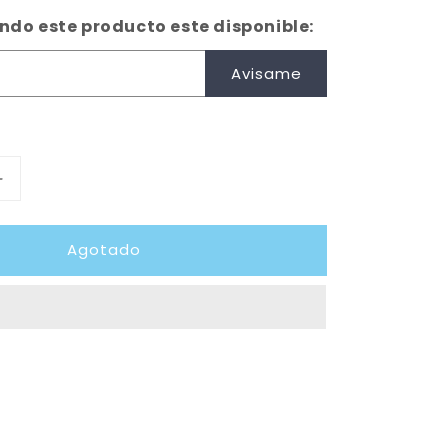
do este producto este disponible:
Avisame
Aumentar
cantidad
para
Agotado
AZEMAD
Stick
ROC
CN5