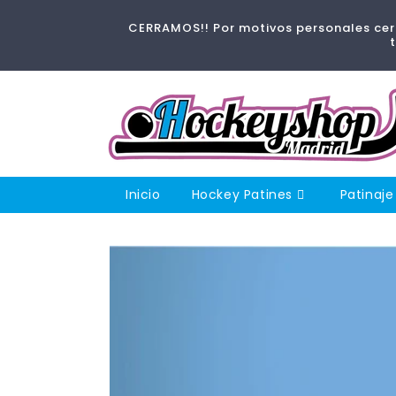
Ir
directamente
CERRAMOS!! Por motivos personales cerr
al contenido
Inicio
Hockey Patines
Patinaje
Ir
directamente
a la
información
del producto