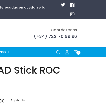
Twitter
Facebook
nteresadas en quedarse la
Instagram
Contáctenos
(+34) 722 70 99 96
Iniciar
Carrito
ados
0
0
artículos
sesión
D Stick ROC
00
Agotado