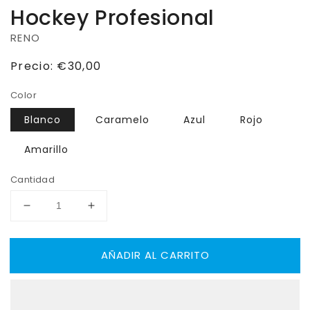
Hockey Profesional
RENO
Precio
Precio:
€30,00
habitual
Color
Blanco
Caramelo
Azul
Rojo
Amarillo
Cantidad
Reducir
Aumentar
cantidad
cantidad
para
para
AÑADIR AL CARRITO
Freno
Freno
RENO
RENO
Taco
Taco
de
de