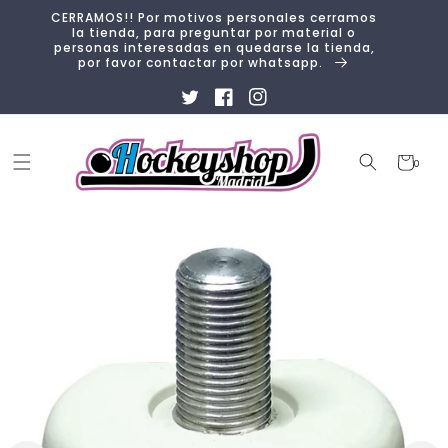
Ir
CERRAMOS!! Por motivos personales cerramos
directamente
la tienda, para preguntar por material o
al contenido
personas interesadas en quedarse la tienda,
por favor contactar por whatsapp.
Twitter
Facebook
Instagram
Carrito
0
0
artículos
Ir
directamente
a la
información
del producto