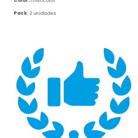
Color:
multicolor
Pack
: 2 unidades