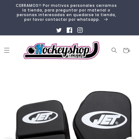
Ir
CERRAMOS!! Por motivos personales cerramos
directamente
la tienda, para preguntar por material o
al contenido
personas interesadas en quedarse la tienda,
por favor contactar por whatsapp.
Twitter
Facebook
Instagram
Carrito
0
0
artículos
Ir
directamente
a la
información
del producto