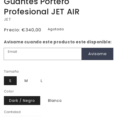
Guantes Portero
Profesional JET AIR
JET
Precio
Precio:
€340,00
Agotado
habitual
Avisame cuando este producto este disponible:
Email
Avisame
Tamaño
S
M
L
Color
Dark / Negro
Blanco
Cantidad