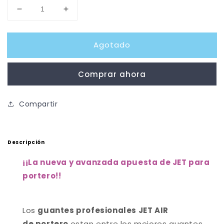
Reducir
Aumentar
cantidad
cantidad
para
para
Agotado
Guantes
Guantes
Portero
Portero
Profesional
Profesional
Comprar ahora
JET
JET
AIR
AIR
Compartir
Descripción
¡
¡La nueva y avanzada apuesta de JET para
portero!
!
Los
guantes
profesionales JET AIR
de portero
estan entre los mejores guantes