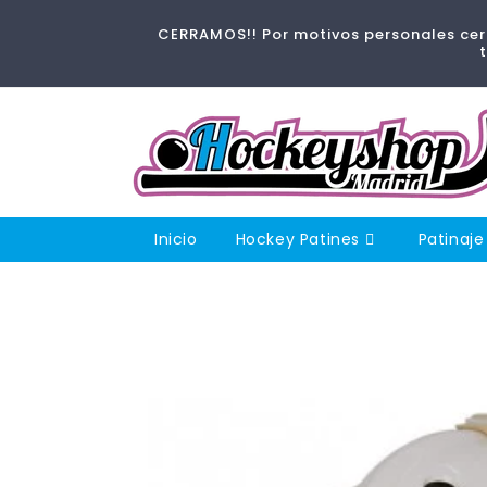
Ir
directamente
CERRAMOS!! Por motivos personales cerr
al contenido
Inicio
Hockey Patines
Patinaje
Ir
directamente
a la
información
del producto