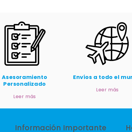
Asesoramiento
Envíos a todo el m
Personalizado
Leer más
Leer más
Información Importante
H