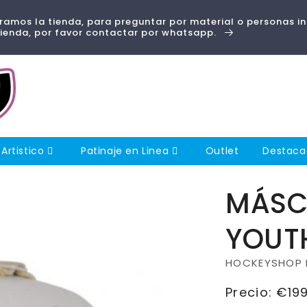
amos la tienda, para preguntar por material o personas i
tienda, por favor contactar por whatsapp.
 Artistico
Patinaje en Linea
Outlet
Destac
MÁSC
YOUT
HOCKEYSHOP 
Precio
Precio:
€199