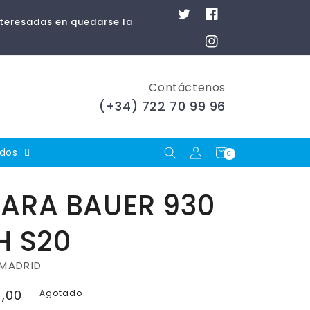
Twitter
Facebook
nteresadas en quedarse la
Instagram
Contáctenos
(+34) 722 70 99 96
Iniciar
Carrito
ados
0
0
artículos
sesión
ARA BAUER 930
H S20
MADRID
,00
Agotado