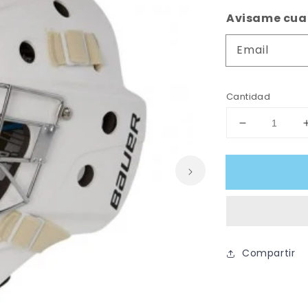
habitual
Avisame cuan
Email
Cantidad
Reducir
cantidad
para
MÁSCARA
BAUER
930
YOUTH
S20
Compartir