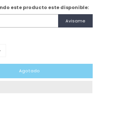
do este producto este disponible:
Avisame
Aumentar
cantidad
para
Agotado
MÁSCARA
BAUER
930
YOUTH
S20