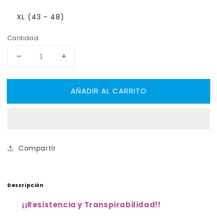
XL (43 - 48)
Cantidad
Reducir
Aumentar
cantidad
cantidad
para
para
AÑADIR AL CARRITO
Medias
Medias
RENO
RENO
Textil
Textil
Hockey
Hockey
Patines
Patines
Compartir
Descripción
¡
¡Resistencia y Transpirabilidad!
!