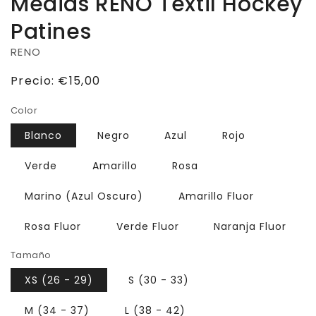
Medias RENO Textil Hockey
Patines
RENO
Precio
Precio:
€15,00
habitual
Color
Blanco
Negro
Azul
Rojo
Verde
Amarillo
Rosa
Marino (Azul Oscuro)
Amarillo Fluor
Rosa Fluor
Verde Fluor
Naranja Fluor
Tamaño
XS (26 - 29)
S (30 - 33)
M (34 - 37)
L (38 - 42)