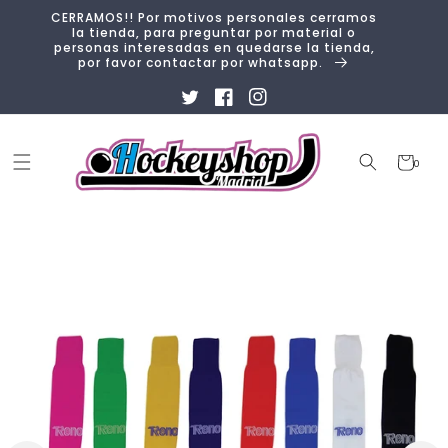
Ir
CERRAMOS!! Por motivos personales cerramos
directamente
la tienda, para preguntar por material o
al contenido
personas interesadas en quedarse la tienda,
por favor contactar por whatsapp.
Twitter
Facebook
Instagram
Carrito
0
0
artículos
Ir
directamente
a la
información
del producto