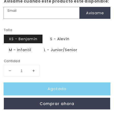
Avisame cuando este producto este disponible:
Email
Avisame
Talla
XS - Benjamín
S - Alevín
M - Infantil
L - Junior/Senior
Cantidad
Reducir
Aumentar
cantidad
cantidad
para
para
Agotado
Pantalón
Pantalón
Portero
Portero
JET
JET
Comprar ahora
IMPACT
IMPACT
Hockey
Hockey