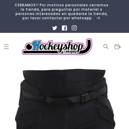
Ir
CERRAMOS!! Por motivos personales cerramos
directamente
la tienda, para preguntar por material o
al contenido
personas interesadas en quedarse la tienda,
por favor contactar por whatsapp.
Twitter
Facebook
Instagram
Carrito
0
0
artículos
Ir
directamente
a la
información
del producto