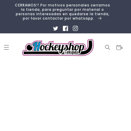
Ir
CERRAMOS!! Por motivos personales cerramos
directamente
la tienda, para preguntar por material o
al contenido
personas interesadas en quedarse la tienda,
por favor contactar por whatsapp.
Twitter
Facebook
Instagram
Carrito
0
0
artículos
Ir
directamente
a la
información
del producto