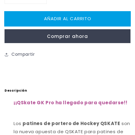
cantidad
cantidad
para
para
AÑADIR AL CARRITO
QSKATE
QSKATE
GK
GK
Pro
Pro
Comprar ahora
Patin
Patin
Portero
Portero
Hockey
Hockey
Compartir
Descripción
¡
¡QSkate GK Pro ha llegado para quedarse!
!
Los
patines de portero de Hockey QSKATE
son
la nueva apuesta de QSKATE para patines de