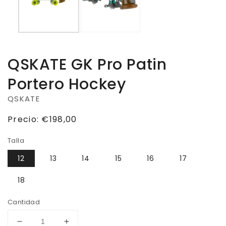
QSKATE GK Pro Patin
Portero Hockey
QSKATE
Precio
Precio:
€198,00
habitual
Talla
12
13
14
15
16
17
18
Cantidad
Reducir
Aumentar