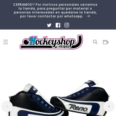
Ir
CERRAMOS!! Por motivos personales cerramos
directamente
la tienda, para preguntar por material o
al contenido
personas interesadas en quedarse la tienda,
por favor contactar por whatsapp.
Twitter
Facebook
Instagram
Carrito
0
0
artículos
Ir
directamente
a la
información
del producto