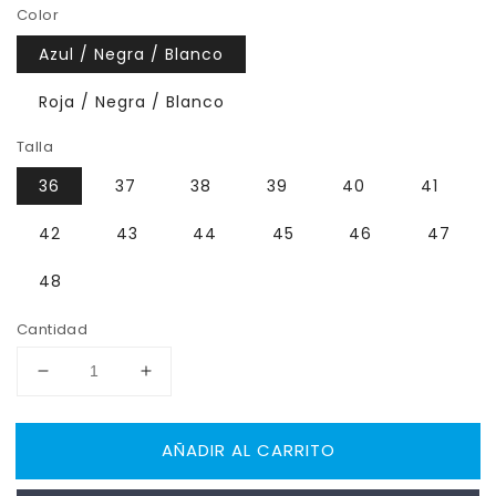
Color
Azul / Negra / Blanco
Roja / Negra / Blanco
Talla
36
37
38
39
40
41
42
43
44
45
46
47
48
Cantidad
Reducir
Aumentar
cantidad
cantidad
para
para
AÑADIR AL CARRITO
RENO
RENO
Botas
Botas