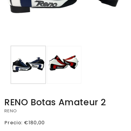
RENO Botas Amateur 2
RENO
Precio
Precio:
€180,00
habitual