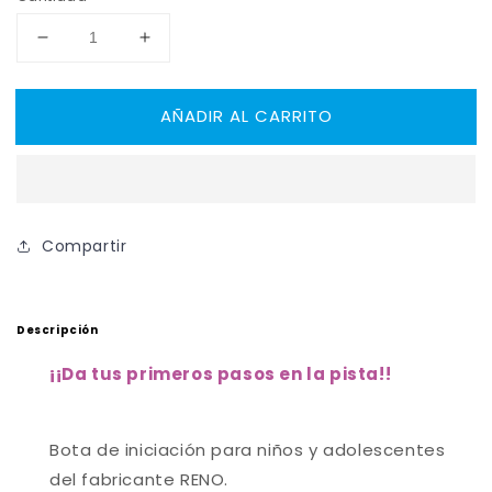
Reducir
Aumentar
cantidad
cantidad
para
para
AÑADIR AL CARRITO
RENO
RENO
Botas
Botas
Iniciación
Iniciación
Compartir
Descripción
¡
¡Da tus primeros pasos en la pista!
!
Bota de iniciación para niños y adolescentes
del fabricante RENO.