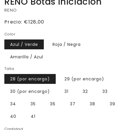
RENO Botas Iniciación
RENO
Precio
Precio:
€128,00
habitual
Color
Azul / Verde
Roja / Negra
Amarilla / Azul
Talla
28 (por encargo)
29 (por encargo)
30 (por encargo)
31
32
33
34
35
36
37
38
39
40
41
Cantidad