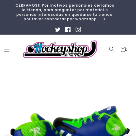
Ir
CERRAMOS!! Por motivos personales cerramos
directamente
la tienda, para preguntar por material o
al contenido
personas interesadas en quedarse la tienda,
por favor contactar por whatsapp.
Twitter
Facebook
Instagram
Carrito
0
0
artículos
Ir
directamente
a la
información
del producto