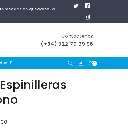
Twitter
Facebook
nteresadas en quedarse la
Instagram
Contáctenos
(+34) 722 70 99 96
Iniciar
Carrito
ados
0
0
artículos
sesión
Espinilleras
ono
,00