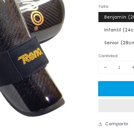
habitual
Talla
Benj
Infantil 
Senior (2
Cantidad
Reducir
cantidad
para
RENO
Espinilleras
Carbono
Compartir