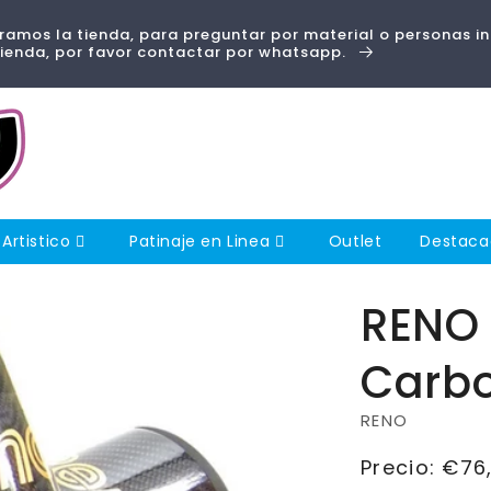
amos la tienda, para preguntar por material o personas i
tienda, por favor contactar por whatsapp.
 Artistico
Patinaje en Linea
Outlet
Destac
RENO 
Carb
RENO
Precio
Precio:
€76