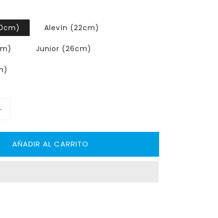
amín (20cm)
Alevín (22cm)
(24cm)
Junior (26cm)
8cm)
Aumentar
cantidad
para
AÑADIR AL CARRITO
RENO
Espinilleras
Carbono