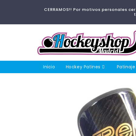
Ir
directamente
CERRAMOS!! Por motivos personales cerr
al contenido
Inicio
Hockey Patines
Patinaje
Ir
directamente
a la
información
del producto