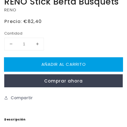
RENO Stick Berta Busquets
RENO
Precio
Precio:
€82,40
habitual
Cantidad
Reducir
Aumentar
cantidad
cantidad
para
para
AÑADIR AL CARRITO
RENO
RENO
Stick
Stick
Berta
Berta
Comprar ahora
Busquets
Busquets
Compartir
Descripción