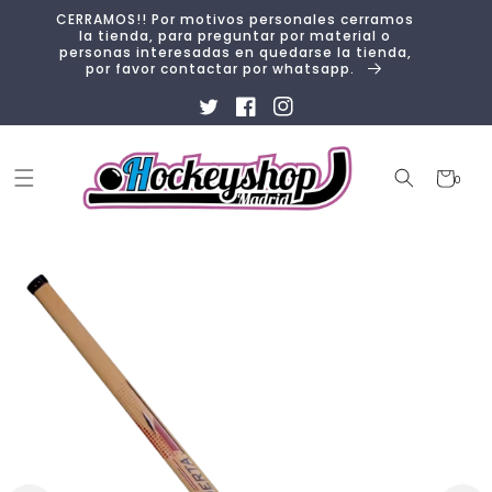
Ir
CERRAMOS!! Por motivos personales cerramos
directamente
la tienda, para preguntar por material o
al contenido
personas interesadas en quedarse la tienda,
por favor contactar por whatsapp.
Twitter
Facebook
Instagram
Carrito
0
0
artículos
Ir
directamente
a la
información
del producto