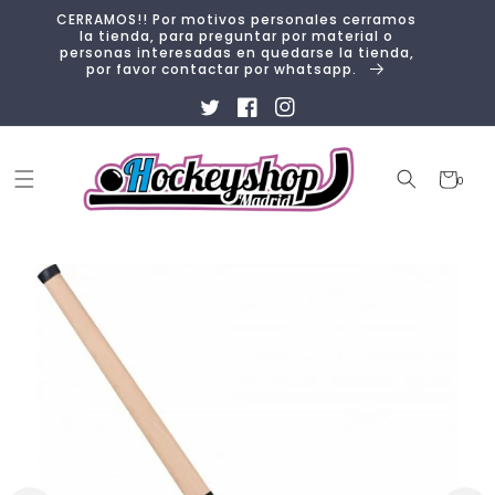
Ir
CERRAMOS!! Por motivos personales cerramos
directamente
la tienda, para preguntar por material o
al contenido
personas interesadas en quedarse la tienda,
por favor contactar por whatsapp.
Twitter
Facebook
Instagram
Carrito
0
0
artículos
Ir
directamente
a la
información
del producto