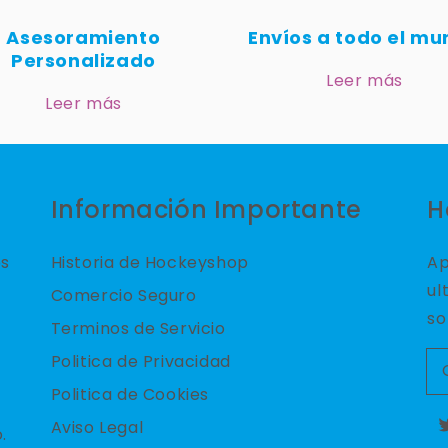
Asesoramiento
Envíos a todo el m
Personalizado
Leer más
Leer más
Información Importante
H
es
Historia de Hockeyshop
Ap
ul
Comercio Seguro
so
Terminos de Servicio
Politica de Privacidad
Politica de Cookies
Aviso Legal
.
T