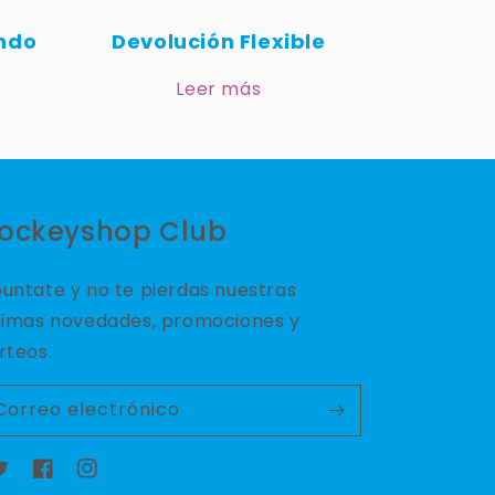
undo
Devolución Flexible
Leer más
ockeyshop Club
untate y no te pierdas nuestras
timas novedades, promociones y
rteos.
Correo electrónico
witter
Facebook
Instagram