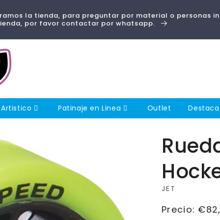
amos la tienda, para preguntar por material o personas i
tienda, por favor contactar por whatsapp.
 Artistico
Patinaje en Linea
Outlet
Destac
Rueda
Hock
JET
Precio
Precio:
€82