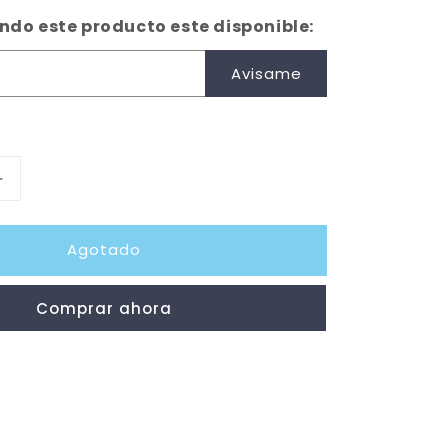
do este producto este disponible:
Avisame
Aumentar
cantidad
para
Agotado
Ruedas
JET
SPEED
Comprar ahora
Hockey
93A