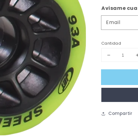
habitual
Avisame cuan
Email
Cantidad
Reducir
cantidad
para
Ruedas
JET
SPEED
Hockey
93A
Compartir