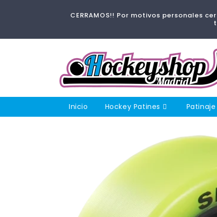
Ir
directamente
CERRAMOS!! Por motivos personales cerr
al contenido
Inicio
Hockey Patines
Patinaje
Ir
directamente
a la
información
del producto