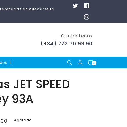
Twitter
Facebook
nteresadas en quedarse la
Instagram
Contáctenos
(+34) 722 70 99 96
Iniciar
Carrito
ados
0
0
artículos
sesión
s JET SPEED
ey 93A
,00
Agotado