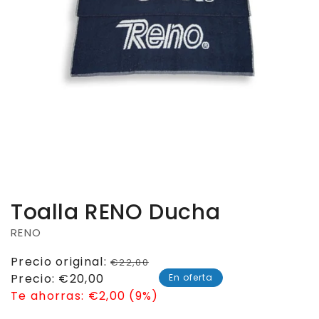
Toalla RENO Ducha
RENO
Precio
Precio original:
€22,00
habitual
Precio
Precio:
€20,00
En oferta
de
Te ahorras:
€2,00 (9%)
venta