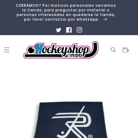
Ir
CERRAMOS!! Por motivos personales cerramos
directamente
la tienda, para preguntar por material o
al contenido
personas interesadas en quedarse la tienda,
por favor contactar por whatsapp.
Twitter
Facebook
Instagram
Carrito
0
0
artículos
Ir
directamente
a la
información
del producto