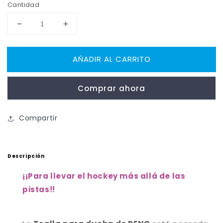
Cantidad
Reducir
Aumentar
cantidad
cantidad
para
para
AÑADIR AL CARRITO
Toalla
Toalla
RENO
RENO
Ducha
Ducha
Comprar ahora
Compartir
Descripción
¡
¡Para llevar el hockey más allá de las
pistas!
!