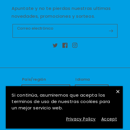
Apuntate y no te pierdas nuestras ultimas
novedades, promociones y sorteos.
Correo electrónico
Twitter
Facebook
Instagram
País/región
Idioma
×
España (EUR €)
Español
Si continúa, asumiremos que acepta los
terminos de uso de nuestras cookies para
Formas
un mejor servicio web.
de
Privacy Policy
Accept
pago
© 2026,
Hockeyshop Madrid