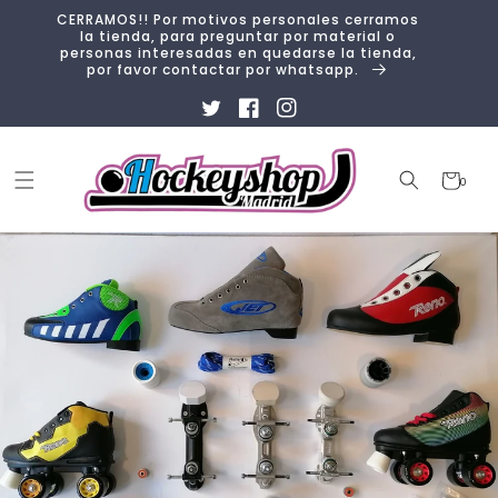
Ir
CERRAMOS!! Por motivos personales cerramos
directamente
la tienda, para preguntar por material o
al contenido
personas interesadas en quedarse la tienda,
por favor contactar por whatsapp.
Twitter
Facebook
Instagram
Carrito
0
0
artículos