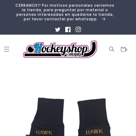
Ir
CERRAMOS!! Por motivos personales cerramos
directamente
la tienda, para preguntar por material o
al contenido
personas interesadas en quedarse la tienda,
por favor contactar por whatsapp.
Twitter
Facebook
Instagram
Carrito
0
0
artículos
Ir
directamente
a la
información
del producto