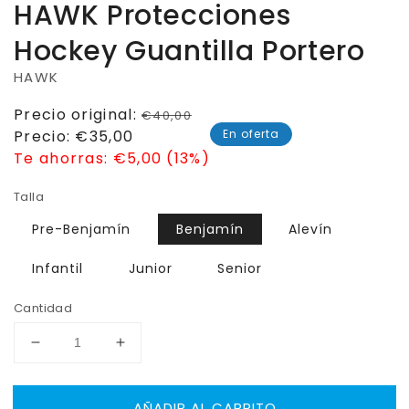
HAWK Protecciones
Hockey Guantilla Portero
HAWK
Precio
Precio original:
€40,00
habitual
Precio
Precio:
€35,00
En oferta
de
Te ahorras:
€5,00 (13%)
venta
Talla
Pre-Benjamín
Benjamín
Alevín
Infantil
Junior
Senior
Cantidad
Reducir
Aumentar
cantidad
cantidad
para
para
AÑADIR AL CARRITO
HAWK
HAWK