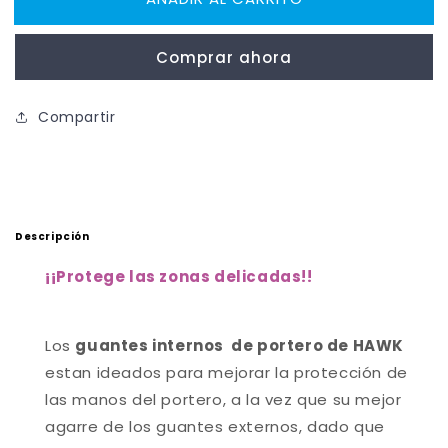
Protecciones
Protecciones
Hockey
Hockey
Comprar ahora
Guantilla
Guantilla
Portero
Portero
Compartir
Descripción
¡
¡Protege las zonas delicadas!
!
Los
guantes internos
de portero de HAWK
estan ideados para mejorar la protección de
las manos del portero, a la vez que su mejor
agarre de los guantes externos, dado que