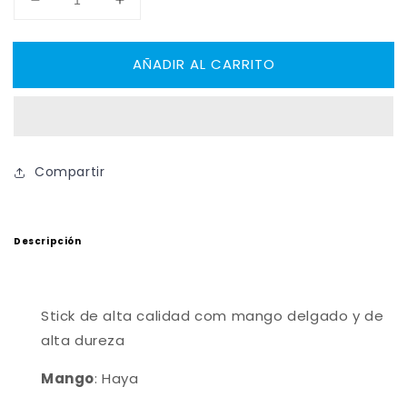
Reducir
Aumentar
cantidad
cantidad
para
para
AÑADIR AL CARRITO
RENO
RENO
Stick
Stick
Aina
Aina
Florenza
Florenza
Compartir
Descripción
Stick de alta calidad com mango delgado y de
alta dureza
Mango
: Haya