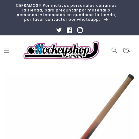
Ir
CERRAMOS!! Por motivos personales cerramos
directamente
la tienda, para preguntar por material o
al contenido
personas interesadas en quedarse la tienda,
por favor contactar por whatsapp.
Twitter
Facebook
Instagram
Carrito
0
0
artículos
Ir
directamente
a la
información
del producto