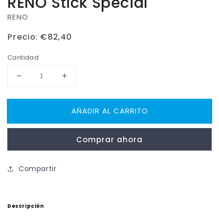
RENO Stick Special
RENO
Precio
Precio:
€82,40
habitual
Cantidad
Reducir
Aumentar
cantidad
cantidad
para
para
AÑADIR AL CARRITO
RENO
RENO
Stick
Stick
Special
Special
Comprar ahora
Compartir
Descripción