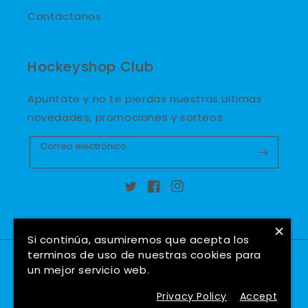
Contáctanos
Hockeyshop Club
Apuntate y no te pierdas nuestras ultimas
novedades, promociones y sorteos.
Correo electrónico
Twitter
Facebook
Instagram
×
Si continúa, asumiremos que acepta los
terminos de uso de nuestras cookies para
País/región
Idioma
un mejor servicio web.
España (EUR €)
Español
Privacy Policy
Accept