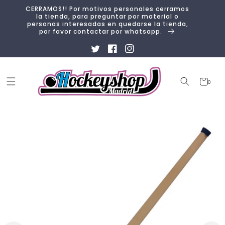
Ir
CERRAMOS!! Por motivos personales cerramos
directamente
la tienda, para preguntar por material o
al contenido
personas interesadas en quedarse la tienda,
por favor contactar por whatsapp.
Twitter
Facebook
Instagram
Carrito
0
0
artículos
Ir
directamente
a la
información
del producto