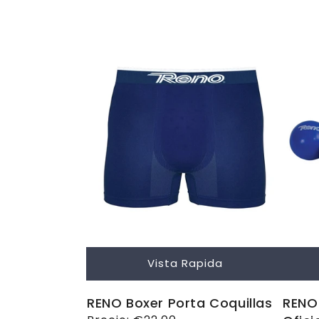
habitual
habit
Vista Rapida
RENO Boxer Porta Coquillas
RENO