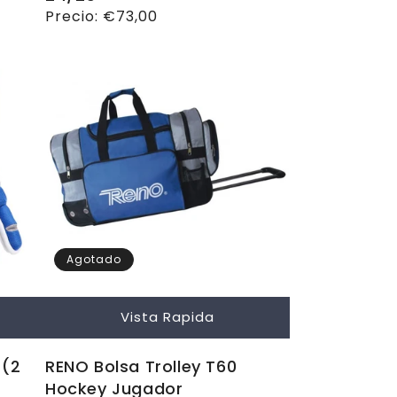
Precio
Precio:
€73,00
habitual
Agotado
Vista Rapida
 (2
RENO Bolsa Trolley T60
Hockey Jugador