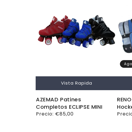
Ago
Vista Rapida
AZEMAD Patines
RENO 
Completos ECLIPSE MINI
Hock
Precio
Precio:
€85,00
Preci
Preci
habitual
habit