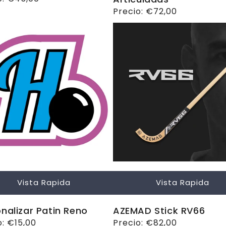
ual
Precio
Precio:
€72,00
habitual
Vista Rapida
Vista Rapida
nalizar Patin Reno
AZEMAD Stick RV66
o
o:
€15,00
Precio
Precio:
€82,00