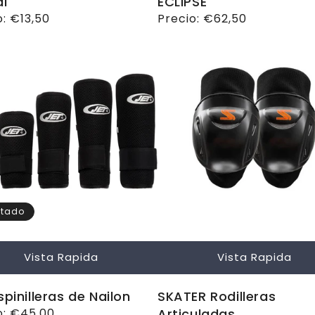
al
ECLIPSE
o
o:
€13,50
Precio
Precio:
€62,50
ual
habitual
tado
Vista Rapida
Vista Rapida
spinilleras de Nailon
SKATER Rodilleras
o
o:
€45,00
Articuladas