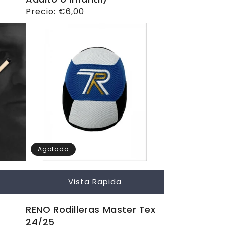
Precio
Precio:
€6,00
habitual
Agotado
Vista Rapida
RENO Rodilleras Master Tex
24/25