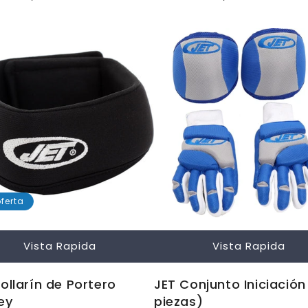
ual
habitual
oferta
Vista Rapida
Vista Rapida
ollarín de Portero
JET Conjunto Iniciación
ey
piezas)