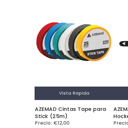
Vista Rapida
AZEMAD Cintas Tape para
AZEM
Stick (25m)
Hock
Precio
Precio:
€12,00
Preci
Preci