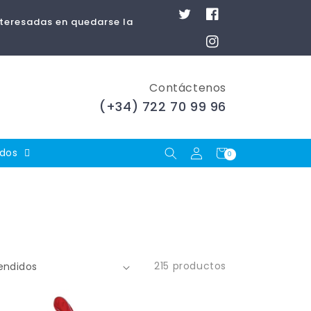
Twitter
Facebook
nteresadas en quedarse la
Instagram
Contáctenos
(+34) 722 70 99 96
Iniciar
Carrito
ados
0
0
artículos
sesión
215 productos