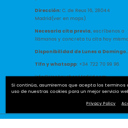
Dirección:
C. de Reus 16, 28044
Madrid(ver en maps)
Necesaria cita previa
, escríbenos o
llámanos y concreta tu cita hoy mismo
Disponibilidad de Lunes a Domingo.
Tlfn y
whatsapp
: +34 722 70 99 96
info@HockeyshopMadrid.com
Si continúa, asumiremos que acepta los terminos
uso de nuestras cookies para un mejor servicio we
Privacy Policy
Ac