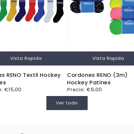
Vista Rapida
Vista Rapida
s RENO Textil Hockey
Cordones RENO (3m)
es
Hockey Patines
o
o:
€15,00
Precio
Precio:
€6,00
ual
habitual
Ver todo