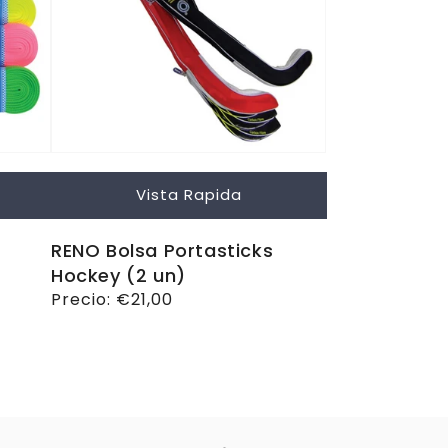
Vista Rapida
RENO Bolsa Portasticks
Hockey (2 un)
Precio
Precio:
€21,00
habitual