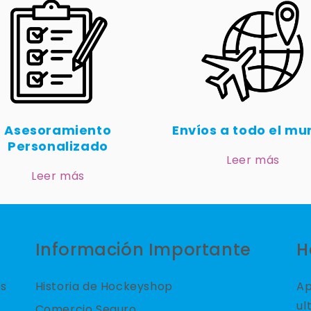
Asesoramiento
Envíos a todo el m
Personalizado
Leer más
Leer más
Información Importante
H
es
Historia de Hockeyshop
Ap
ul
Comercio Seguro