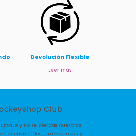
undo
Devolución Flexible
Leer más
ockeyshop Club
untate y no te pierdas nuestras
timas novedades, promociones y