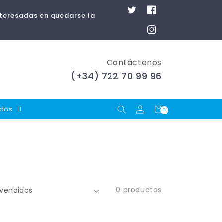
Twitter
Facebook
nteresadas en quedarse la
Instagram
Contáctenos
(+34) 722 70 99 96
Iniciar
Carrito
ados
0
0
artículos
sesión
0 productos