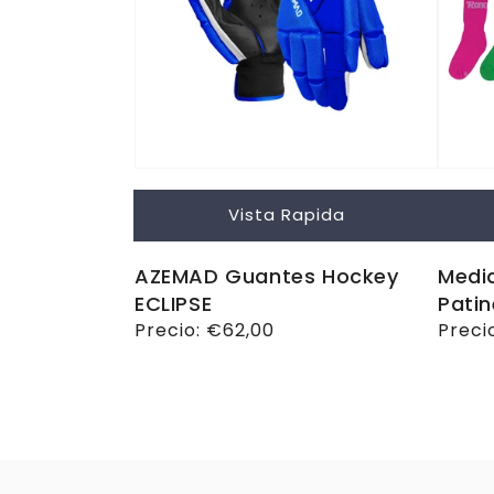
Vista Rapida
AZEMAD Guantes Hockey
Media
ECLIPSE
Patin
Precio
Precio:
€62,00
Preci
Preci
habitual
habit