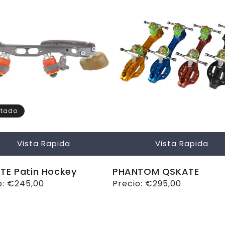
tado
Vista Rapida
Vista Rapida
TE Patin Hockey
PHANTOM QSKATE
o
o:
€245,00
Precio
Precio:
€295,00
ual
habitual