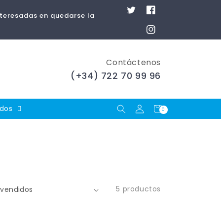
Twitter
Facebook
nteresadas en quedarse la
Instagram
Contáctenos
(+34) 722 70 99 96
Iniciar
Carrito
ados
0
0
artículos
sesión
5 productos