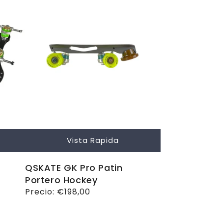
Vista Rapida
QSKATE GK Pro Patin
Portero Hockey
Precio
Precio:
€198,00
habitual