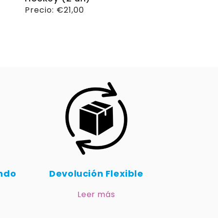
Precio
Precio:
€21,00
habitual
undo
Devolución Flexible
Leer más