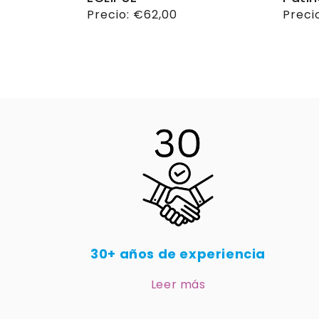
Precio
Precio:
€62,00
Preci
Preci
habitual
habit
30+ años de experiencia
Leer más