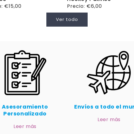
o
o:
€15,00
Precio
Precio:
€6,00
ual
habitual
Ver todo
Asesoramiento
Envíos a todo el m
Personalizado
Leer más
Leer más