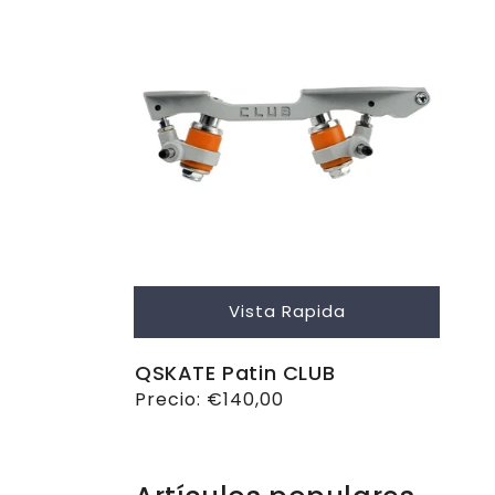
Vista Rapida
QSKATE Patin CLUB
Precio
Precio:
€140,00
habitual