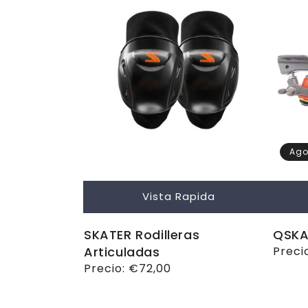
Ago
Vista Rapida
SKATER Rodilleras
QSKA
Articuladas
Preci
Preci
habit
Precio
Precio:
€72,00
habitual