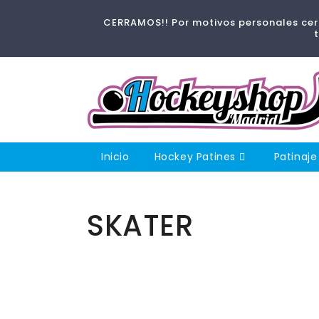
Ir
directamente
CERRAMOS!! Por motivos personales cerr
al contenido
Inicio
Hockey Patines
Patinaje
Colección:
SKATER