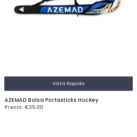
Vista Rapida
AZEMAD Bolsa Portasticks Hockey
Precio
Precio:
€25,00
habitual