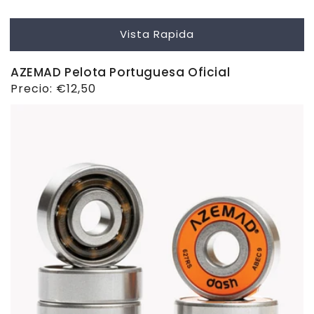
Vista Rapida
AZEMAD Pelota Portuguesa Oficial
Precio
Precio:
€12,50
habitual