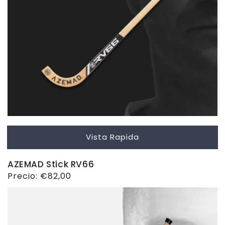
Vista Rapida
AZEMAD Stick RV66
Precio
Precio:
€82,00
habitual