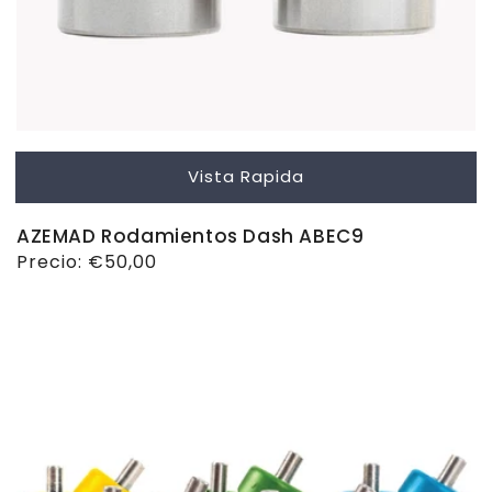
Vista Rapida
AZEMAD Rodamientos Dash ABEC9
Precio
Precio:
€50,00
habitual