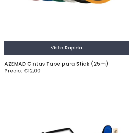
Vista Rapida
AZEMAD Cintas Tape para Stick (25m)
Precio
Precio:
€12,00
habitual