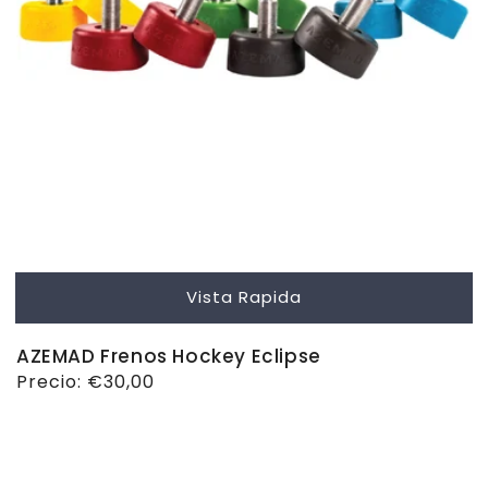
Vista Rapida
AZEMAD Frenos Hockey Eclipse
Precio
Precio:
€30,00
habitual