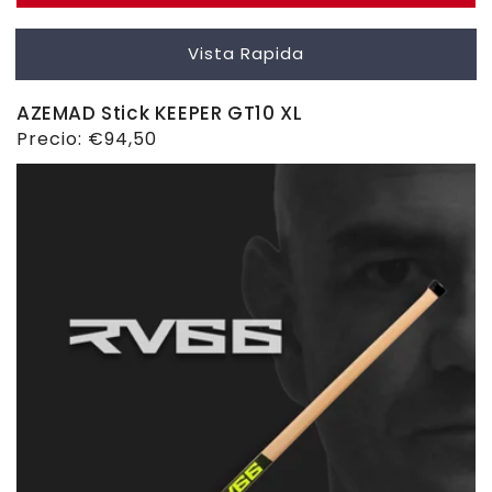
Vista Rapida
AZEMAD Stick KEEPER GT10 XL
Precio
Precio:
€94,50
habitual