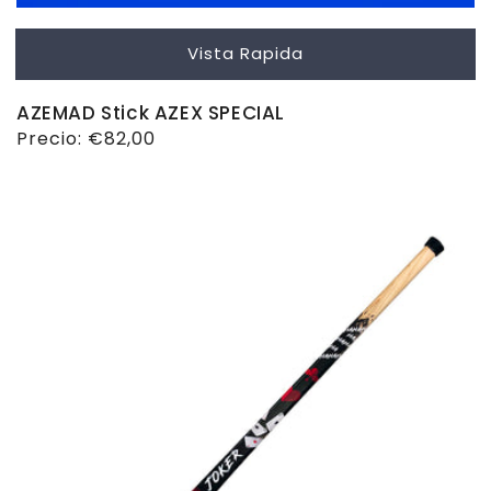
Vista Rapida
AZEMAD Stick AZEX SPECIAL
Precio
Precio:
€82,00
habitual