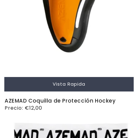
Vista Rapida
AZEMAD Coquilla de Protección Hockey
Precio
Precio:
€12,00
habitual