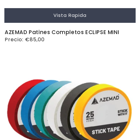
Vista Rapida
AZEMAD Patines Completos ECLIPSE MINI
Precio
Precio:
€85,00
habitual