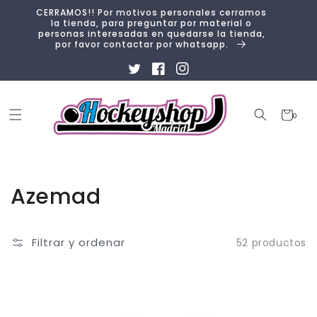
Ir
CERRAMOS!! Por motivos personales cerramos
directamente
la tienda, para preguntar por material o
al contenido
personas interesadas en quedarse la tienda,
por favor contactar por whatsapp.
Twitter
Facebook
Instagram
Carrito
0
0
artículos
Colección:
Azemad
Filtrar y ordenar
52 productos