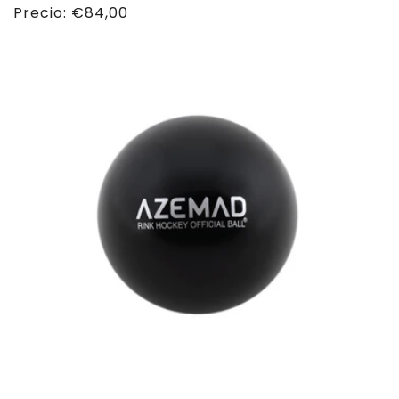
Precio
Precio:
€84,00
habitual