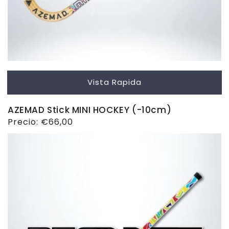
Vista Rapida
AZEMAD Stick MINI HOCKEY (-10cm)
Precio
Precio:
€66,00
habitual